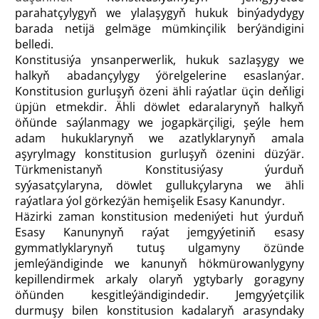
parahatçylygyň we ylalaşygyň hukuk binýadydygy
barada netijä gelmäge mümkinçilik berýändigini
belledi.
Konstitusiýa ynsanperwerlik, hukuk sazlaşygy we
halkyň abadançylygy ýörelgelerine esaslanýar.
Konstitusion gurluşyň özeni ähli raýatlar üçin deňligi
üpjün etmekdir. Ähli döwlet edaralarynyň halkyň
öňünde saýlanmagy we jogapkärçiligi, şeýle hem
adam hukuklarynyň we azatlyklarynyň amala
aşyrylmagy konstitusion gurluşyň özenini düzýär.
Türkmenistanyň Konstitusiýasy ýurduň
syýasatçylaryna, döwlet gullukçylaryna we ähli
raýatlara ýol görkezýän hemişelik Esasy Kanundyr.
Häzirki zaman konstitusion medeniýeti hut ýurduň
Esasy Kanunynyň raýat jemgyýetiniň esasy
gymmatlyklarynyň tutuş ulgamyny özünde
jemleýändiginde we kanunyň hökmürowanlygyny
kepillendirmek arkaly olaryň ygtybarly goragyny
öňünden kesgitleýändigindedir. Jemgyýetçilik
durmuşy bilen konstitusion kadalaryň arasyndaky