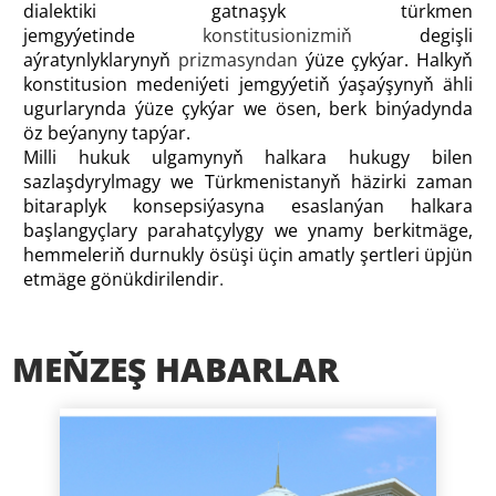
dialektiki gatnaşyk türkmen
jemgyýetinde
konstitusionizmiň
degişli
aýratynlyklarynyň
prizmasyndan
ýüze çykýar. Halkyň
konstitusion medeniýeti jemgyýetiň ýaşaýşynyň ähli
ugurlarynda ýüze çykýar we ösen, berk binýadynda
öz beýanyny tapýar.
Milli hukuk ulgamynyň halkara hukugy bilen
sazlaşdyrylmagy we Türkmenistanyň häzirki zaman
bitaraplyk konsepsiýasyna esaslanýan halkara
başlangyçlary parahatçylygy we ynamy berkitmäge,
hemmeleriň durnukly ösüşi üçin amatly şertleri üpjün
etmäge gönükdirilendir
.
MEŇZEŞ HABARLAR