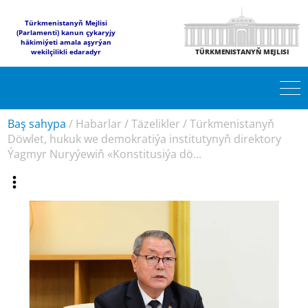
Türkmenistanyň Mejlisi
(Parlamenti) kanun çykaryjy
häkimiýeti amala aşyrýan
wekilçilikli edaradyr
TÜRKMENISTANYŇ MEJLISI
Baş sahypa
/
Habarlar
/
Täzelikler
/
Türkmenistanyň
Döwlet, hukuk we demokratiýa institutynyň direktory
Ýagmyr Nuryýewiň «Konstitusiýa dö...