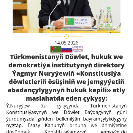
14.05.2026
Türkmenistanyň Döwlet, hukuk we
demokratiýa institutynyň direktory
Ýagmyr Nuryýewiň «Konstitusiýa
döwletleriň ösüşiniň we jemgyýetiň
abadançylygynyň hukuk kepili» atly
maslahatda eden çykyşy:
Ý.
Nuryýew öz çykyşynda
Türkmenistanyň
Konstitusiýasynyň we Döwlet Baýdagynyň güni
ýurdumyzda giňden bellenilýän baýramçylykdygyny
nygtap, Esasy Kanunyň
ornuna we ähmiýetine
düşünmek
Konstitusiýamyzyň jemgyýetde