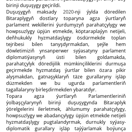
birinji duşuşygy geçirildi.
Duşuşygyň maksady
2020
-nji ýylda döredilen
Bitaraplygyň dostlary toparyna agza ýurtlaryň
parlament wekillerini ýurdumyzyň parahatçylygy we
howpsuzlygy üpjün etmekde, köptaraplaýyn netijeli,
deňhukukly hyzmatdaşlygy ösdürmekde toplan
tejribesi bilen tanyşdyrmakdan, şeýle hem
döwletimiziň ynsanperwer syýasatyny parlament
diplomatiýasynyň üsti bilen goldamakda,
parahatçylyk döredijilik mümkinçiliklerini durmuşa
geçirmekde hyzmatdaş ýurtlar bilen özara pikir
alyşmakdan, gatnaşyklaryň täze gurallaryny işläp
düzmekden we bu ugurda parlamentleriň
tagallalaryny birleşdirmekden ybaratdyr.
Topara agza ýurtlaryň Parlamentleriniň
ýolbaşçylarynyň birinji duşuşygynda Bitaraplyk
ýörelgelerini ilerletmek, ählumumy parahatçylygy,
howpsuzlygy we abadançylygy üpjün etmekde netijeli
hyzmatdaşlygy pugtalandyrmak, durnukly syýasy-
diplomatik gurallary işläp taýýarlamak boýunça