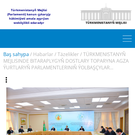
Türkmenistanyň Mejlisi
(Parlamenti) kanun çykaryjy
häkimiýeti amala aşyrýan
wekilçilikli edaradyr
TÜRKMENISTANYŇ MEJLISI
Baş sahypa
/
Habarlar
/
Täzelikler
/
TÜRKMENISTANYŇ
MEJLISINDE BITARAPLYGYŇ DOSTLARY TOPARYNA AGZA
ÝURTLARYŇ PARLAMENTLERINIŇ ÝOLBAŞÇYLAR...