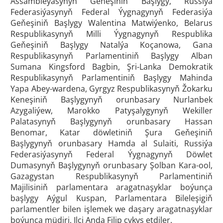
Assambleýasynyň Geňeşiniň Başlygy, Russiýa
Federasiýasynyň Federal Ýygnagynyň Federasiýa
Geňeşiniň Başlygy Walentina Matwiýenko, Belarus
Respublikasynyň Milli Ýygnagynyň Respublika
Geňeşiniň Başlygy Natalýa Koçanowa, Gana
Respublikasynyň Parlamentiniň Başlygy Alban
Sumana Kingsford Bagbin, Şri-Lanka Demokratik
Respublikasynyň Parlamentiniň Başlygy Mahinda
Yapa Abey-wardena, Gyrgyz Respublikasynyň Žokarku
Keneşiniň Başlygynyň orunbasary Nurlanbek
Azygaliýew, Marokko Patyşalygynyň Wekiller
Palatasynyň Başlygynyň orunbasary Hassan
Benomar, Katar döwletiniň Şura Geňeşiniň
Başlygynyň orunbasary Hamda al Sulaiti, Russiýa
Federasiýasynyň Federal Ýygnagynyň Döwlet
Dumasynyň Başlygynyň orunbasary Şolban Kara-ool,
Gazagystan Respublikasynyň Parlamentiniň
Majilisiniň parlamentara aragatnaşyklar boýunça
başlygy Aýgul Kuspan, Parlamentara Bileleşigiň
parlamentler bilen işlemek we daşary aragatnaşyklar
boýunça müdiri, Ilçi Anda Filip çykyş etdiler.