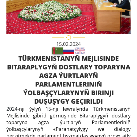
15.02.2024
TÜRKMENISTANYŇ MEJLISINDE
BITARAPLYGYŇ DOSTLARY TOPARYNA
AGZA ÝURTLARYŇ
PARLAMENTLERINIŇ
ÝOLBAŞÇYLARYNYŇ BIRINJI
DUŞUŞYGY GEÇIRILDI
2024
-nji ýylyň
15
-nji fewralynda Türkmenistanyň
Mejlisinde gibrid görnüşinde Bitaraplygyň dostlary
toparyna agza ýurtlaryň Parlamentleriniň
ýolbaşçylarynyň «Parahatçylygy we dialogy
berkitmekde parlament hyzmatdaşlygynyň orny» atly