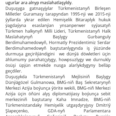
ugurlar ara alnyp maslahatlaşyldy.
Duşuşyga gatnaşyjylar Türkmenistanyň Birleşen
Milletler Guramasy tarapyndan 1995-nji we 2015-nji
ýyllarda ykrar edilen Hemişelik Bitaraplyk hukuk
ýagdaýyna esaslanýan ynsanperwer syýasatyň
Türkmen halkynyň Milli Lideri, Türkmenistanyň Halk
Maslahatynyň Başlygy Gurbanguly
Berdimuhamedowyň, Hormatly Prezidentimiz Serdar
Berdimuhamedowyň baştutanlygynda iş ýüzünde
durmuşa geçirilýändigini we dünýä döwletleri üçin
ählumumy parahatçylygy, howpsuzlygy we durnukly
ösüşi üpjün etmekde nusga alarlykdygyny belläp
geçdiler.
Duşuşykda Türkmenistanyň Mejlisiniň Başlygy
Dünýägözel Gulmanowa, BMG-niň Baş Sekretarynyň
Merkezi Aziýa boýunça ýörite wekili, BMG-niň Merkezi
Aziýa üçin öňüni alyş diplomatiýasy boýunça sebit
merkeziniň baştutany Kaha Imnadze, BMG-niň
Türkmenistandaky Hemişelik utgaşdyryjysy Dmitriý
Şlapeçenko, GDA-nyň Parlamentara