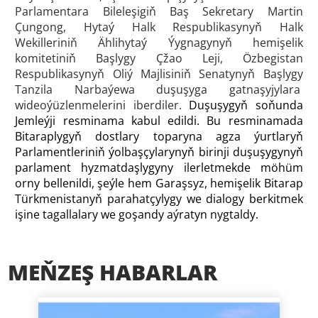
Parlamentara Bileleşigiň Baş Sekretary Martin
Çungong, Hytaý Halk Respublikasynyň Halk
Wekilleriniň Ählihytaý Ýygnagynyň hemişelik
komitetiniň Başlygy Çžao Leji, Özbegistan
Respublikasynyň Oliý Majlisiniň Senatynyň Başlygy
Tanzila Narbaýewa duşuşyga gatnaşyjylara
wideoýüzlenmelerini iberdiler.
Duşuşygyň soňunda
Jemleýji resminama kabul edildi. Bu resminamada
Bitaraplygyň dostlary toparyna agza ýurtlaryň
Parlamentleriniň ýolbaşçylarynyň birinji duşuşygynyň
parlament hyzmatdaşlygyny ilerletmekde möhüm
orny bellenildi, şeýle hem Garaşsyz, hemişelik Bitarap
Türkmenistanyň parahatçylygy we dialogy berkitmek
işine tagallalary we goşandy aýratyn nygtaldy.
MEŇZEŞ HABARLAR