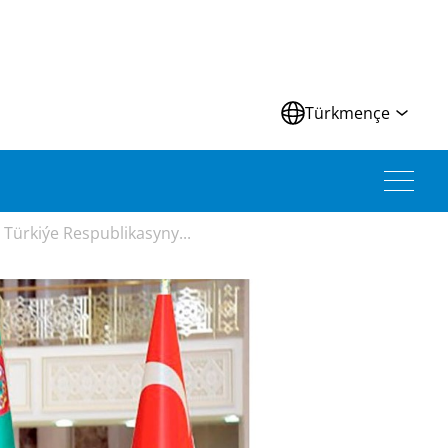
Türkmençe
Türkiýe Respublikasyny...