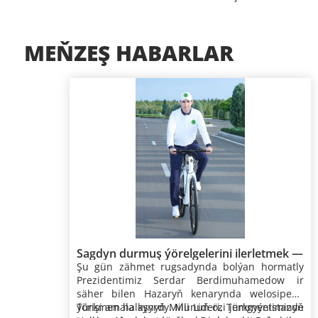
MEŇZEŞ HABARLAR
Sagdyn durmuş ýörelgelerini ilerletmek —
Şu gün zähmet rugsadynda bolýan hormatly
döwlet syýasatynyň möhüm ugry
Prezidentimiz Serdar Berdimuhamedow ir
säher bilen Hazaryň kenarynda welosipedli
ýörişi amala aşyrdy. Munuň özi jemgyýetimizde
Türkmen halkynyň Milli Lideri, Türkmenistanyň