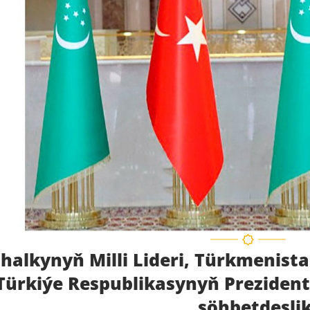
halkynyň Milli Lideri, Türkmenist
 Türkiýe Respublikasynyň Prezident
söhbetdeşli