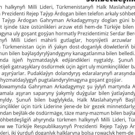
 halkynyň Milli Lideri, Türkmenistanyň Halk Maslahat
Prezidenti Rejep Taýyp Ärdogan bilen telefon arkaly söhbet
p Taýyp Ärdogan Gahryman Arkadagymyzy doglan güni bile
et işinde täze üstünlikleri arzuw etdi hem-de Türkiýe bi
gyna uly goşant goşýan hormatly Prezidentimiz Serdar Be
yň Milli Lideri mähirli gutlaglar, hoşniýetli arzuwlar
 Türkmenistan üçin iň ýakyn dost-doganlyk döwletleriň bir
n bilen baýlaşdyrylýandygyny kanagatlanma bilen belledi.
ynda işjeň hyzmatdaşlyk edýändikleri nygtaldy. Şunuň b
ijeli gatnaşyklary ösdürmek üçin ägirt uly mümkinçilikler b
aşyrýarlar. Pudaklaýyn dolandyryş edaralarynyň arasynda m
 hyzmatdaşlygyň pugtalandyrylmagyna goşant goşýar.
 dowamynda Gahryman Arkadagymyz şu ýylyň martynda An
amala aşyran saparyny ýakymly duýgular bilen ýatlaýandyg
anyldy. Şunuň bilen baglylykda, Halk Maslahatynyň Başl
nçilikler üçin türk Liderine ýene-de bir gezek minnetdar
ndan beýläk-de ösdürmäge, täze many-mazmun bilen baýla
söhbetdeşligiň ahyrynda türkmen halkynyň Milli Lideri, 
we Türkiýe Respublikasynyň Prezidenti Rejep Taýyp Ärdo
ikleri, iki ýurduň doganlyk halklaryna bolsa rowaçlyk hem-de