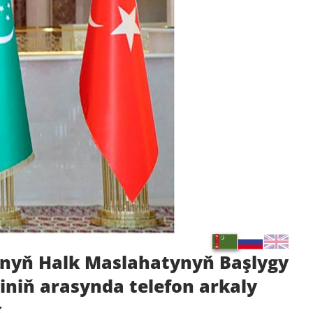
anyň Halk Maslahatynyň Başlygy
iniň arasynda telefon arkaly
k