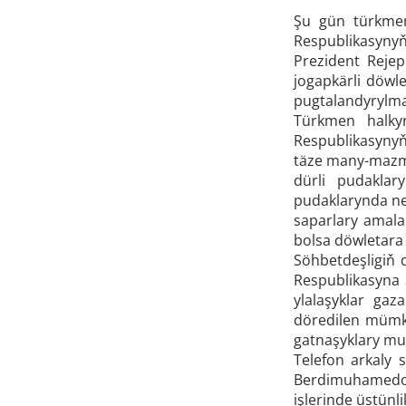
Şu gün türkmen
Respublikasynyň 
Prezident Reje
jogapkärli döwl
pugtalandyrylma
Türkmen halkyn
Respublikasynyň
täze many-mazmu
dürli pudaklar
pudaklarynda net
saparlary amala 
bolsa döwletara
Söhbetdeşligiň
Respublikasyna 
ylalaşyklar gaz
döredilen mümki
gatnaşyklary mu
Telefon arkaly 
Berdimuhamedow 
işlerinde üstünl