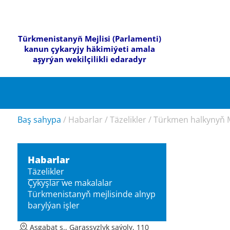
Türkmenistanyň Mejlisi (Parlamenti)
kanun çykaryjy häkimiýeti amala
aşyrýan wekilçilikli edaradyr
Baş sahypa
/
Habarlar
/
Täzelikler
/
Türkmen halkynyň Mi
Habarlar
Täzelikler
Çykyşlar we makalalar
Türkmenistanyň mejlisinde alnyp
barylýan işler
Aşgabat ş., Garaşsyzlyk şaýoly, 110