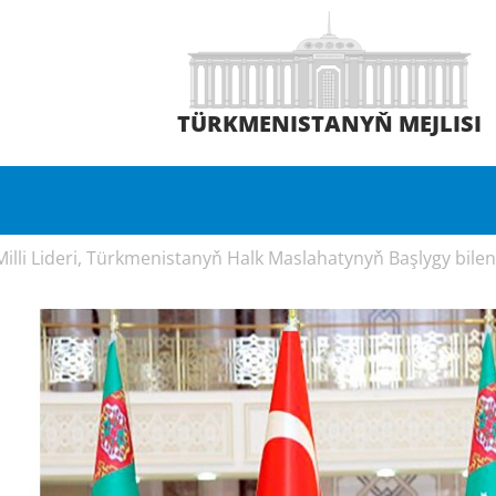
TÜRKMENISTANYŇ MEJLISI
lli Lideri, Türkmenistanyň Halk Maslahatynyň Başlygy bilen 