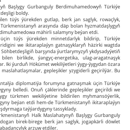
ynyň Başlygy Gurbanguly Berdimuhamedowyň Türkiýe
deşligi boldy.
n tüýs ýürekden gutlap, berk jan saglyk, rowaçlyk,
len Türkmenistanyň arasynda däp bolan hyzmatdaşlygyň
rdimuhamedowa mähirli salamyny beýan etdi.
 üçin tüýs ýürekden minnetdarlyk bildirip, Türkiýe
idigini we ikitaraplaýyn gatnaşyklaryň häzirki wagtda
 Söhbetdeşligiň barşynda ýurtlarymyzyň ykdysadyýetiň
ilen birlikde, ýangyç-energetika, ulag-aragatnaşyk
ar. Iki ýurduň Hökümet wekiliýetleri ýygy-ýygydan özara
aslahatlaşmalar, gepleşikler yzygiderli geçirilýär. Bu
talýa diplomatiýa forumyna gatnaşmak üçin Türkiýe
yny belledi. Onuň çäklerinde gepleşikler geçirildi we
ygy türkmen wekiliýetine bildirilen myhmansöýerlik,
lygyny beýan etdi hem-de Türkmenistanyň ikitaraplaýyn
şdyrmaga taýýardygyny tassyklady.
Türkmenistanyň Halk Maslahatynyň Başlygy Gurbanguly
gan birek-birege berk jan saglyk, jogapkärli döwlet
 abadançylyk arzuw etdiler.