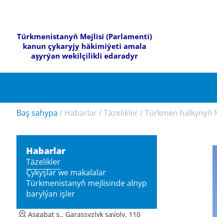
Türkmenistanyň Mejlisi (Parlamenti)
kanun çykaryjy häkimiýeti amala
aşyrýan wekilçilikli edaradyr
Baş sahypa
/
Habarlar
/
Täzelikler
/
Türkmen halkynyň Mi
Habarlar
Täzelikler
Çykyşlar we makalalar
Türkmenistanyň mejlisinde alnyp
barylýan işler
Aşgabat ş., Garaşsyzlyk şaýoly, 110