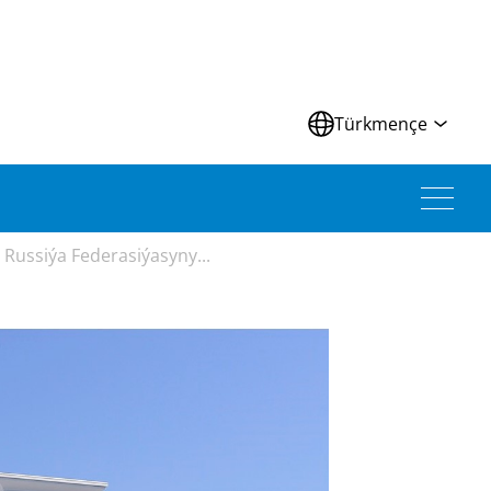
Türkmençe
 Russiýa Federasiýasyny...