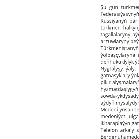
Şu gün türkmen
Federasiýasynyň
Russiýanyň par
türkmen halkyny
tagallalaryny a
arzuwlaryny beý
Türkmenistanyň 
ýolbaşçylaryna
deňhukuklylyk ý
Nygtalyşy ýaly
gatnaşyklary ýol
pikir alyşmalar
hyzmatdaşlygyň 
söwda-ykdysady 
aýdyň mysalydyr
Medeni-ynsanper
medeniýet ulga
ikitaraplaýyn ga
Telefon arkaly 
Berdimuhamedow