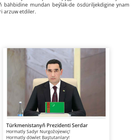
yň bähbidine mundan beýläk-de ösdüriljekdigine ynam
ri arzuw etdiler.
Türkmenistanyň Prezidenti Serdar
Hormatly Sadyr Nurgožoýewiç!
Berdimuhamedowyň Merkezi Aziýa
Hormatly döwlet Baştutanlary!
ýurtlarynyň we Azerbaýjan