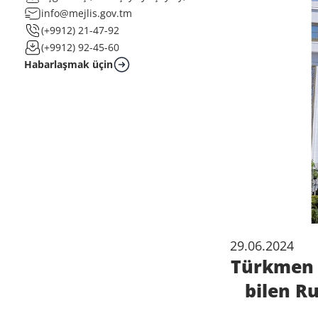
info@mejlis.gov.tm
(+9912) 21-47-92
(+9912) 92-45-60
Habarlaşmak üçin
29.06.2024
Türkmen 
bilen R