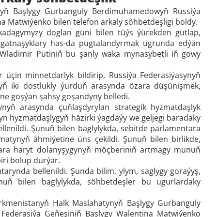
ynyň Başlygy Gurbanguly Berdimuhamedowyň Russiýa
 Matwiýenko bilen telefon arkaly söhbetdeşligi boldy.
kadagymyzy doglan güni bilen tüýs ýürekden gutlap,
ra gatnaşyklary has-da pugtalandyrmak ugrunda edýän
i Wladimir Putiniň bu şanly waka mynasybetli iň gowy
 üçin minnetdarlyk bildirip, Russiýa Federasiýasynyň
ň iki dostlukly ýurduň arasynda özara düşünişmek,
ine goşýan şahsy goşandyny belledi.
ynyň arasynda çuňlaşdyrylan strategik hyzmatdaşlyk
laýyn hyzmatdaşlygyň häzirki ýagdaýy we geljegi baradaky
enildi. Şunuň bilen baglylykda, sebitde parlamentara
atynyň ähmiýetine üns çekildi. Şunuň bilen birlikde,
özara haryt dolanyşygynyň möçberiniň artmagy munuň
ri bolup durýar.
rynda bellenildi. Şunda bilim, ylym, saglygy goraýyş,
nuň bilen baglylykda, söhbetdeşler bu ugurlardaky
Türkmenistanyň Halk Maslahatynyň Başlygy Gurbanguly
ederasiýa Geňeşiniň Başlygy Walentina Matwiýenko