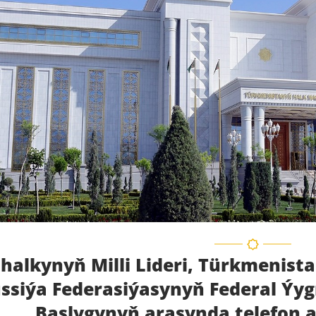
halkynyň Milli Lideri, Türkmenist
ussiýa Federasiýasynyň Federal Ýy
Başlygynyň arasynda telefon a