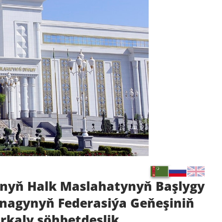
anyň Halk Maslahatynyň Başlygy
gnagynyň Federasiýa Geňeşiniň
rkaly söhbetdeşlik