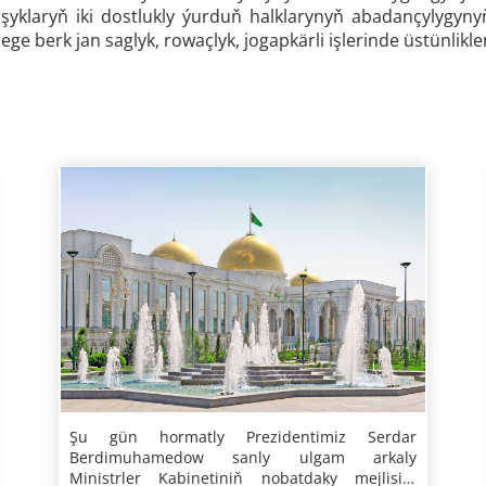
şyklaryň iki dostlukly ýurduň halklarynyň abadançylygyn
irege berk jan saglyk, rowaçlyk, jogapkärli işlerinde üstünlikle
Türkmenistanyň Ministrler Kabinetiniň
Şu gün hormatly Prezidentimiz Serdar
Berdimuhamedow sanly ulgam arkaly
mejlisi
Ministrler Kabinetiniň nobatdaky mejlisini