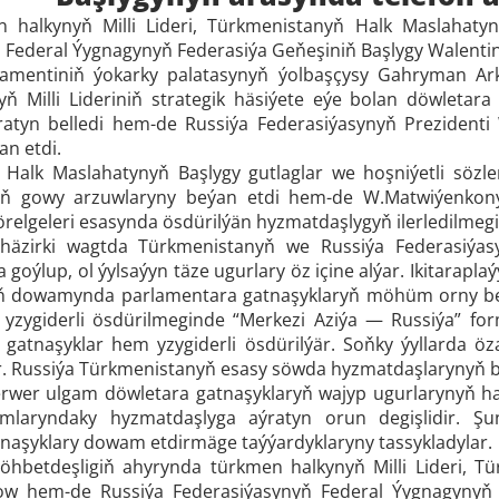
 halkynyň Milli Lideri, Türkmenistanyň Halk Maslahat
 Federal Ýygnagynyň Federasiýa Geňeşiniň Başlygy Walentina
lamentiniň ýokarky palatasynyň ýolbaşçysy Gahryman Ar
ň Milli Lideriniň strategik häsiýete eýe bolan döwleta
ýratyn belledi hem-de Russiýa Federasiýasynyň Prezident
an etdi.
Halk Maslahatynyň Başlygy gutlaglar we hoşniýetli sözler
 iň gowy arzuwlaryny beýan etdi hem-de W.Matwiýenkony
örelgeleri esasynda ösdürilýän hyzmatdaşlygyň ilerledilmeg
, häzirki wagtda Türkmenistanyň we Russiýa Federasiýas
a goýlup, ol ýylsaýyn täze ugurlary öz içine alýar. Ikitarap
yň dowamynda parlamentara gatnaşyklaryň möhüm orny bell
yzygiderli ösdürilmeginde “Merkezi Aziýa — Russiýa” form
gatnaşyklar hem yzygiderli ösdürilýär. Soňky ýyllarda 
. Russiýa Türkmenistanyň esasy söwda hyzmatdaşlarynyň bi
wer ulgam döwletara gatnaşyklaryň wajyp ugurlarynyň hata
mlaryndaky hyzmatdaşlyga aýratyn orun degişlidir. Şu
tnaşyklary dowam etdirmäge taýýardyklaryny tassykladylar.
söhbetdeşligiň ahyrynda türkmen halkynyň Milli Lideri, 
 hem-de Russiýa Federasiýasynyň Federal Ýygnagynyň F