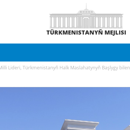
TÜRKMENISTANYŇ MEJLISI
lli Lideri, Türkmenistanyň Halk Maslahatynyň Başlygy bilen