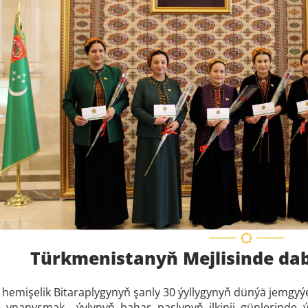
Türkmenistanyň Mejlisinde daba
emişelik Bitaraplygynyň şanly 30 ýyllygynyň dünýä jemgyýet
 ynanyşmak ýylynyň bahar paslynyň ilkinji günlerinde ý