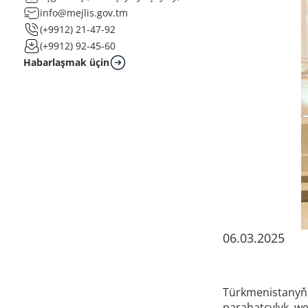
info@mejlis.gov.tm
(+9912) 21-47-92
(+9912) 92-45-60
Habarlaşmak üçin
06.03.2025
Türkmenistanyň h
parahatçylyk we