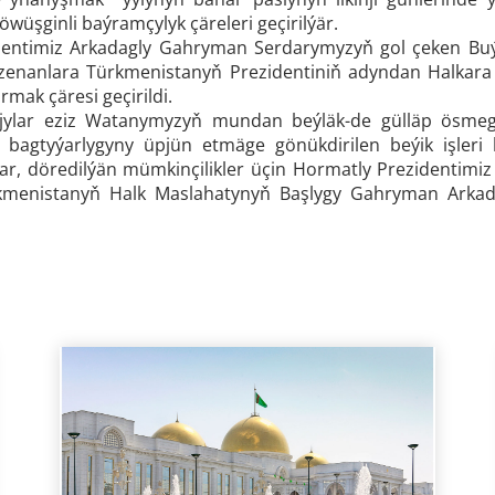
wüşginli baýramçylyk çäreleri geçirilýär.
entimiz Arkadagly Gahryman Serdarymyzyň gol çeken Buýr
enanlara Türkmenistanyň Prezidentiniň adyndan Halkara 
mak çäresi geçirildi.
jylar eziz Watanymyzyň mundan beýläk-de gülläp ösmeg
 bagtyýarlygyny üpjün etmäge gönükdirilen beýik işleri
ar, döredilýän mümkinçilikler üçin Hormatly Prezidentim
Türkmenistanyň Halk Maslahatynyň Başlygy Gahryman Arka