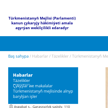
Türkmenistanyň Mejlisi (Parlamenti)
kanun çykaryjy häkimiýeti amala
aşyrýan wekilçilikli edaradyr
Baş sahypa
/
Habarlar
/
Täzelikler
/
Türkmenistanyň Mejl
Habarlar
Täzelikler
Çykyşlar we makalalar
Türkmenistanyň mejlisinde alnyp
barylýan işler
Aşgabat ş., Garaşsyzlyk şaýoly, 110