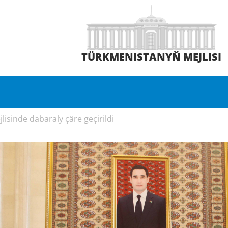
TÜRKMENISTANYŇ MEJLISI
isinde dabaraly çäre geçirildi