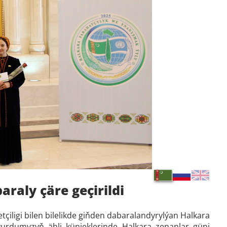
raly çäre geçirildi
çiligi bilen bilelikde giňden dabaralandyrylýan Halkara
urdumyzyň ähli künjeklerinde Halkara zenanlar güni