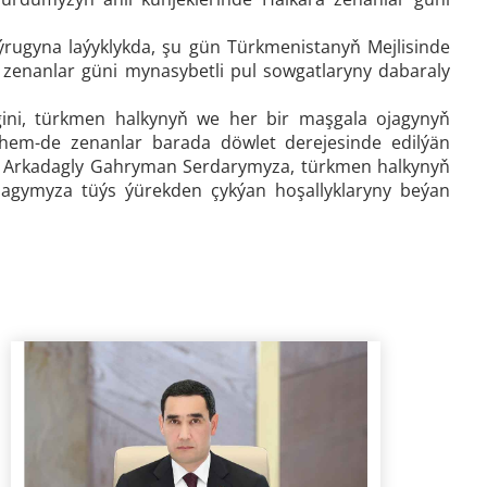
ugyna laýyklykda, şu gün Türkmenistanyň Mejlisinde
zenanlar güni mynasybetli pul sowgatlaryny dabaraly
ini, türkmen halkynyň we her bir maşgala ojagynyň
 hem-de zenanlar barada döwlet derejesinde edilýän
iz Arkadagly Gahryman Serdarymyza, türkmen halkynyň
dagymyza tüýs ýürekden çykýan hoşallyklaryny beýan