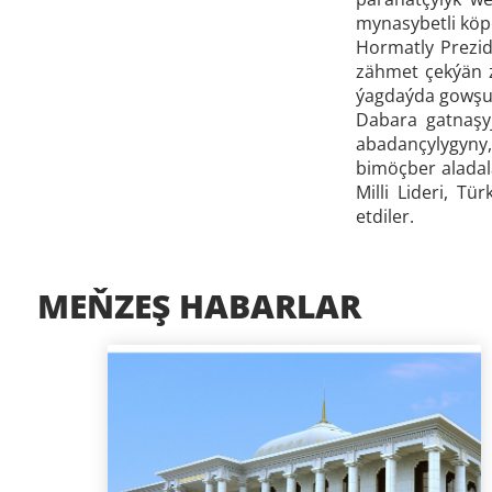
mynasybetli köpö
Hormatly Prezid
zähmet çekýän z
ýagdaýda gowşur
Dabara gatnaşy
abadançylygyny,
bimöçber aladal
Milli Lideri, 
etdiler.
MEŇZEŞ HABARLAR