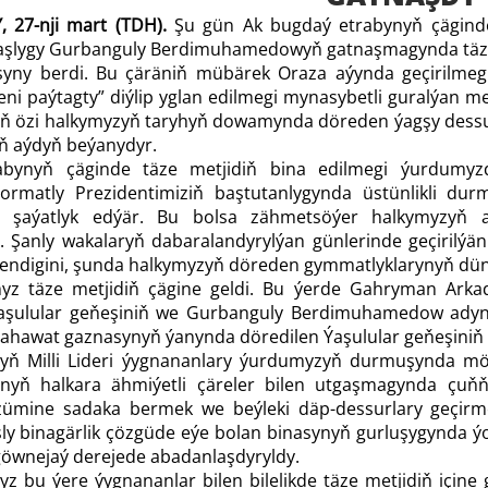
Y, 27-nji mart (TDH).
Şu gün Ak bugdaý etrabynyň çäginde
şlygy Gurbanguly Berdimuhamedowyň gatnaşmagynda täze m
yny berdi. Bu çäräniň mübärek Oraza aýynda geçirilmegi
ni paýtagty” diýlip yglan edilmegi mynasybetli guralýan me
 özi halkymyzyň taryhyň dowamynda döreden ýagşy dessur
ň aýdyň beýanydyr.
abynyň çäginde täze metjidiň bina edilmegi ýurdumy
hormatly Prezidentimiziň baştutanlygynda üstünlikli dur
a şaýatlyk edýär. Bu bolsa zähmetsöýer halkymyzyň as
. Şanly wakalaryň dabaralandyrylýan günlerinde geçirilýä
endigini, şunda halkymyzyň döreden gymmatlyklarynyň dünýä
yz täze metjidiň çägine geldi. Bu ýerde Gahryman Ark
aşulular ge­ňeşiniň we Gurbanguly Berdimuhamedow ady
ahawat gaznasynyň ýanynda döredilen Ýaşulular ge­ňeşiniň a
yň Milli Lideri ýygnananlary ýurdumyzyň durmuşynda möh
ynyň halkara ähmiýetli çäreler bilen utgaşmagynda çuňňu
ümine sadaka bermek we beýleki däp-dessurlary geçirme
ly binagärlik çözgüde eýe bolan binasynyň gurluşygynda ýok
 göwnejaý derejede abadanlaşdyryldy.
 bu ýere ýygnananlar bilen bilelikde täze metjidiň içine g