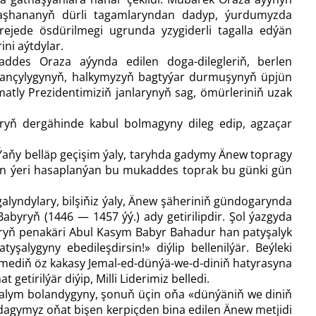
i aşhananyň dürli tagamlaryndan dadyp, ýurdumyzda
ejede ösdürilmegi ugrunda yzygiderli tagalla edýän
ni aýtdylar.
ddes Oraza aýynda edilen doga-dilegleriň, berlen
dançylygynyň, halkymyzyň bagtyýar durmuşynyň üpjün
tly Prezidentimiziň janlarynyň sag, ömürleriniň uzak
baryň dergähinde kabul bolmagyny dileg edip, agzaçar
ň! Ýaňy belläp geçişim ýaly, taryhda gadymy Änew topragy
rän ýeri hasaplanýan bu mukaddes toprak bu günki gün
galyndylary, bilşi­ňiz ýaly, Änew şäheriniň gündogarynda
byryň (1446 — 1457 ýý.) ady getirilipdir. Şol ýazgyda
rlaryň penakäri Abul Kasym Babyr Bahadur han patyşalyk
lygyny ebedileşdirsin!» diýlip bellenilýär. Beýleki
mmediň öz kakasy Jemal-ed-dünýä-we-d-diniň hatyrasyna
etirilýär diýip, Milli Liderimiz belledi.
 alym bolandygyny, şonuň üçin oňa «dünýäniň we diniň
adagymyz oňat bişen kerpiçden bina edilen Änew metjidi