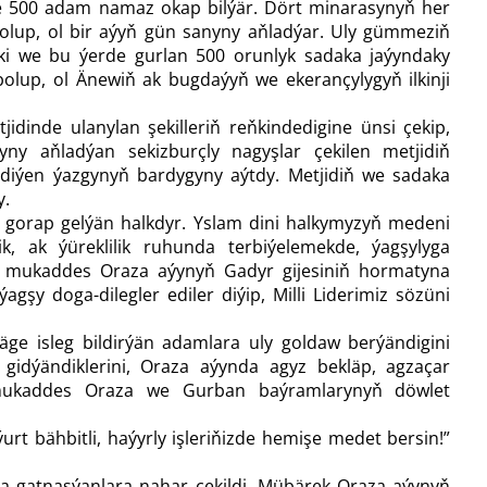
 500 adam namaz okap bilýär. Dört minarasynyň her
olup, ol bir aýyň gün sanyny aň­ladýar. Uly gümmeziň
däki we bu ýerde gurlan 500 orunlyk sadaka jaýyndaky
bolup, ol Änewiň ak bugdaýyň we ekerançylygyň ilkinji
dinde ulanylan şekilleriň reň­kindedigine ünsi çekip,
 aň­ladýan sekizburçly nagyşlar çekilen metjidiň
 diýen ýazgynyň bardygyny aýtdy. Metjidiň we sadaka
y.
 gorap gelýän halkdyr. Yslam dini halkymyzyň medeni
k, ak ýüreklilik ruhunda terbiýelemekde, ýagşylyga
de mukaddes Oraza aýynyň Gadyr gijesiniň hormatyna
gşy doga-dilegler ediler diýip, Milli Liderimiz sözüni
e isleg bildirýän adamlara uly goldaw berýändigini
a gidýändiklerini, Oraza aýynda agyz bekläp, agzaçar
da mukaddes Oraza we Gurban baýramlarynyň döwlet
-ýurt bähbitli, haýyrly işleri­ňizde hemişe medet bersin!”
a gatnaşýanlara nahar çekildi. Mübärek Oraza aýynyň