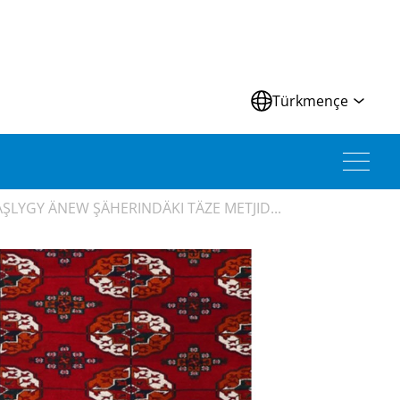
Türkmençe
LYGY ÄNEW ŞÄHERINDÄKI TÄZE METJID...