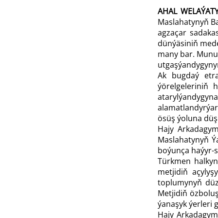
AHAL WE­LA­ÝA­T
Maslahatynyň Ba
agzaçar sadakas
dünýäsiniň mede
many bar. Munuň
utgaşýandygyny
Ak bugdaý etr
ýörelgeleriniň 
atarylýandygyn
alamatlandyrýar
ösüş ýoluna düş
Hajy Arkadagym
Maslahatynyň Ý
boýunça haýyr-s
Türkmen halkyn
metjidiň açylyş
toplumynyň düz
Metjidiň özboluş
ýanaşyk ýerleri
Hajy Arkadagymyz