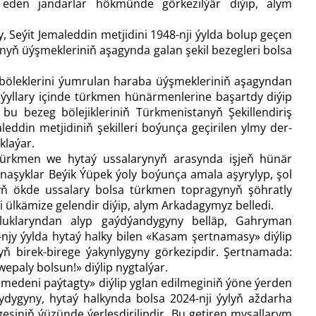
 eden jandarlar hökmünde görkezilýär diýip, alym
 Seýit Jemaleddin metjidini 1948-nji ýylda bolup geçen
nyň üýşmekleriniň aşagynda galan şekil bezegleri bolsa
ň böleklerini ýumrulan haraba üýşmekleriniň aşagyndan
y ýyllary içinde türkmen hünärmenlerine başartdy diýip
 bu bezeg bölejikleriniň Türkmenistanyň Şekillendiriş
eddin metjidiniň şekilleri boýunça geçirilen ylmy der­
klaýar.
 türkmen we hytaý ussalarynyň arasynda işjeň hünär
tnaşyklar Beýik Ýüpek ýoly boýunça amala aşyrylyp, şol
aýyň ökde ussalary bolsa türkmen topragynyň şöhratly
li ülkämize gelendir diýip, alym Arkadagymyz belledi.
­luklaryndan alyp gaýdýandygyny belläp, Gahryman
jy ýylda hytaý halky bilen «Kasam şertnamasy» diýlip
kyň birek-birege ýakynlygyny görkezipdir. Şertnamada:
epaly bolsun!» diýlip nygtalýar.
medeni paýtagty» diýlip yglan edilmeginiň ýöne ýerden
ydygyny, hytaý halkynda bolsa 2024-nji ýylyň aždarha
gesiniň ýüzünde ýerleşdirilipdir. Bu getiren mysallarym