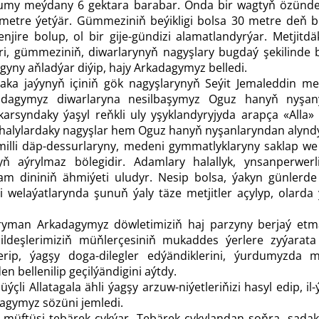
umy meýdany 6 gektara barabar. Onda bir wagtyň özünde
 metre ýetýär. Gümmeziniň beýikligi bolsa 30 metre deň b
njire bolup, ol bir gije-gündizi alamatlandyrýar. Metjit
leri, gümmeziniň, diwarlarynyň nagyşlary bugdaý şekilinde 
yny aň­ladýar diýip, hajy Arkadagymyz belledi.
aka jaýynyň içiniň gök nagyşlarynyň Seýit Jemaleddin metji
agymyz diwarlaryna nesilbaşymyz Oguz hanyň nyşanyny
rsyndaky ýaşyl reňkli uly yşyklandyryjyda arapça «Alla»
i halylardaky nagyşlar hem Oguz hanyň nyşanlaryndan alynd
illi däp-dessurlaryny, medeni gymmatlyklaryny saklap we
ň aýrylmaz bölegidir. Adamlary halallyk, ynsanperwerli
am dininiň ähmiýeti uludyr. Nesip bolsa, ýakyn günler
welaýatlarynda şunuň ýaly täze metjitler açylyp, olarda ýa
yman Arkadagymyz döwletimiziň haj parzyny berjaý etmäg
 ildeşlerimiziň müň­lerçesiniň mukaddes ýerlere zyýarat
erip, ýagşy doga-dilegler edýändiklerini, ýurdumyz
en bellenilip geçilýändigini aýtdy.
çli Allatagala ähli ýagşy arzuw-niýetleri­ňizi hasyl edip, il
dagymyz sözüni jemledi.
müftüsi tebärek çykýar. Tebärek çykylandan soňra, sadak