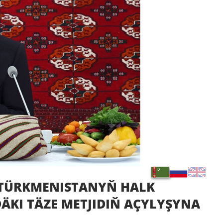
 TÜRKMENISTANYŇ HALK
KI TÄZE METJIDIŇ AÇYLYŞYNA