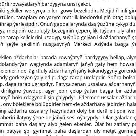
 dürli rowaýatlaryň bardygyna ünsi çekdi.
ki şekiller we syrça bilen gowy bezelipdir. Metjidiň inli 
tülen, taraplary on ýarym metrlik inedördül giň otag bolu
ährap ýerleşipdir. Onuň gapdallarynda daş ýüzüne çykyp dur
z metjidiň özboluşly bezeginiň çeperçilik taýdan uly äh
ine tarap kellelerini uzadyp, süýnüp gelýän iki aždarhanyň ş
yň şeýle şekiliniň nusgasynyň Merkezi Aziýada başga ýe
 çekilen aždarhalar barada rowaýatyň bardygyny belläp, al
olandyrýan wagtynda adamlaryň ja­ňyň gaty hem howsalal
elenlerinde, ägirt uly aždarhanyň ja­ňy kakandygyny görendi
ady görkezýän ýaly edip, daga tarap ümläpdir. Soň­ra bolsa
p, daga tarap ugrapdyr. Patyşa zenan ussalara aždarhanyň 
diriligine ýuwdup, agyr jebir çekip ýatan başga bir až
nyň bokurdagyna ilişip galypdyr. Edermen ussalar aždarha
p, ony böleklere bölüpdirler hem-de aždarhany jebirden hala
nji aždarha ussalary hazynadan doly bir derä eltipdir we 
 şäheriň ilatyny ýene-de ja­ňyň sesi oýarypdyr. Olar galadan
mmat baha daşlary alyp gelen ekenler. Olar bu zatlary 
nan patyşa şol gymmat baha daşlardan uly metjit gurmag