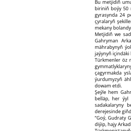
Bu metjidiň um
biriniň boýy 50
gyrasynda 24 pe
çyralaryň şekil
mekany bolandyg
Metjidiň we sad
Gahryman Arkad
mährabynyň ýoka
jaýynyň içindäk
Türkmenler öz m
gymmatlyklaryny
çagyrmakda ysl
ýurdumyzyň ähli 
dowam etdi.
Şeýle hem Gahr
belläp, her ýyl
sadakalaryny b
derejesinde giň­d
“Goý, Gudraty Güý
diýip, hajy Arka
Türkmenistanyň 