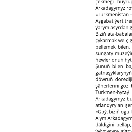
çekmegi buýrup
Arkadagymyz ro
«Türkmenistan — 
Aşgabat ýertitre
ýarym asyrdan g
Biziň ata-babal
çykarmak we çigi
bellemek bilen,
sungaty muzeýind
ňewler onuň hyta
Şunuň bilen bag
gatnaşyklarynyň 
döwrüň dörediji
şäherlerini gözi
Türkmen-hytaý 
Arkadagymyz bu 
atlandyrylan şe
«Goý, biziň ogul
Alym Arkadagymy
däldigini bellä
ýylydygyny aýtdy