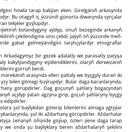
girelgesi howla tarap bakýan eken. Girelgäniň arkasynda
pdyr. Bu otagyň iç ýüzüniň günorta diwarynda syrçalar
an tekjeler goýlupdyr.
miýetiniň bolandygyny aýdyp, onuň bezeginde arkanyň
ekiliniň çekilendigine ünsi çekdi. Jaýyň öň ýüzünde meň­
rde gabat gelmeýändigini taryhçylardyr etnograflar
ym Arkadagymyz bir gezek adalatly we parasatly patyşa
y kakylýandygyny eşidendiklerini, olaryň derwezäniň
klerini gürrüň berdi.
 märekäniň arasynda elleri paltaly we byçgyly duran iki
yzy bilen gitmegi buýrupdyr. Bular daga baranlarynda,
darhany görüpdirler. Dag goçunyň şahlary bogazyndan
nyň açylyp ýatan agzyna girip, goçuň şahlaryny byçgy
s edipdirler.
olara şol baýlykdan göterip bilenlerini almaga ygtyýar
 çykanlarynda, şol iki aždarhany görüpdirler. Aždarhalar
patyşa zenanyň öňünde goýup, özleri ýene daga tarap
y we onda şu baýlyklary beren aždarhalaryň şekilini