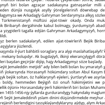
rynyň biri bolan agzaçar sadakasyna gatnaşanlar mill
eden dünýä nusgalyk asylly ýörelgeleriniň döwrebap der
gymyza we Arkadagly Gahryman Serdarymyza alkyş sözleri
Türkmenistanyň müftüsi aýat-töwir okady. Onda muka
ýik Biribaryň dergähinde kabul bolmagy, ýurdumyzyň aba
a yzygiderli tagalla edýän Gahryman Arkadagymyzyň, horma
ildi.
z berlen sadakalaryň, edilen aýat-töwirleriň Beýik Biri
aşyjylara ýüzlendi.
 başynda il-ýurt bähbitli soraglary ara alyp maslahatlaşaly
ň mekany bolupdyr. Ak bugdaýyň, ilkinji ekerançylygyň dö
eri başdan geçirýär diýip, hajy Arkadagymyz söze başlady.
eýit Jemaleddin metjidi” ady bilen belli bolan bu ymaratyň 
idiň ýokarsynda Horasanyň hökümdary soltan Abul Kasym Ba
şyk beýik soltan, öz halklarynyň eýeleri, ýurtlaryň we asy
boldy, hemmeden Beýigiň özi onuň häkimiýetini we patyşa
ellik öýüni» Horasandaky ýerli häkimleriň biri bolan Muha
ilen 1455-1456-njy ýyllarda gurdurandygy hakyndaky maglumat g
yň Seýit Jemaleddiniň yslam dinini düşündirmekde meşhur
rejäniň berlendigini tassyklaýandyklaryny aýdyp, alym Ark