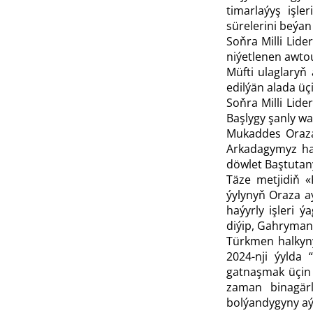
timarlaýyş işl
sürelerini beýa
Soň­ra Milli Li
niýetlenen awto
Müfti ulaglaryň
edilýän alada üç
Soň­ra Milli Lid
Başlygy şanly wa
Mukaddes Oraza
Arkadagymyz ha
döwlet Baştutany
Täze metjidiň 
ýylynyň Oraza a
haýyrly işleri 
diýip, Gahryman
Türkmen halkyny
2024-nji ýylda
gatnaşmak üçin
zaman binagärl
bolýandygyny aý