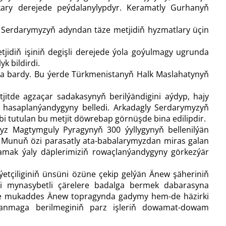
kary derejede peýdalanylypdyr. Keramatly Gurhanyň
n Serdarymyzyň adyndan täze metjidiň hyzmatlary üçin
jidiň işiniň degişli derejede ýola goýulmagy ugrunda
k bildirdi.
aýyna bardy. Bu ýerde Türkmenistanyň Halk Maslahatynyň
tde agzaçar sadakasynyň berilýändigini aýdyp, hajy
 hasaplanýandygyny belledi. Arkadagly Serdarymyzyň
bi tutulan bu metjit döwrebap görnüşde bina edilipdir.
yz Magtymguly Pyragynyň 300 ýyllygynyň bellenilýän
Munuň özi parasatly ata-babalarymyzdan miras galan
alamak ýaly däplerimiziň rowaçlanýandygyny görkezýär
etçiliginiň ünsüni özüne çekip gelýän Änew şäheriniň
egi mynasybetli çärelere badalga bermek dabarasyna
rde mukaddes Änew topragynda gadymy hem-de häzirki
ulanmaga berilmeginiň parz işleriň dowamat-dowam