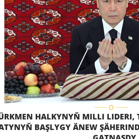
ÜRKMEN HALKYNYŇ MILLI LIDERI,
TYNYŇ BAŞLYGY ÄNEW ŞÄHERINDÄ
GATNAŞDY