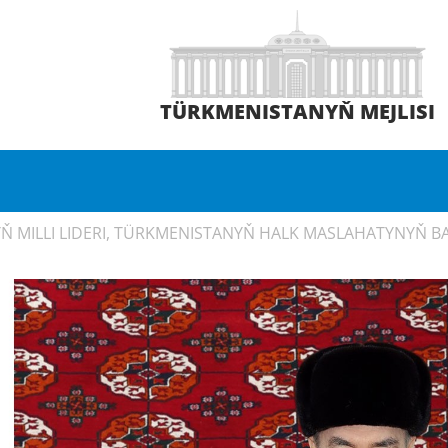
TÜRKMENISTANYŇ MEJLISI
 MILLI LIDERI, TÜRKMENISTANYŇ HALK MASLAHATYNYŇ BAŞ