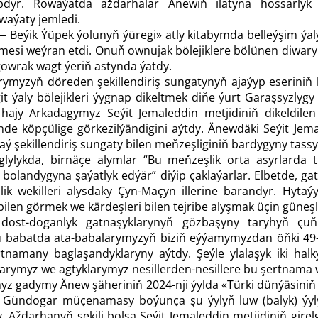
dyr. Rowaýatda aždarhalar Änewiň ilatyna hossarlyk
waýaty jemledi.
Beýik Ýüpek ýolunyň ýüregi» atly kitabymda belleýşim ýaly,
mesi weýran etdi. Onuň ownujak bölejiklere bölünen diwary
owrak wagt ýeriň astynda ýatdy.
arymyzyň döreden şekillendiriş sungatynyň ajaýyp eserini
t ýaly bölejikleri ýygnap dikeltmek di­ňe ýurt Garaşsyzlyg
 hajy Arkadagymyz Seýit Jemaleddin metjidiniň dikeldilen
e köpçülige görkezilýändigini aýtdy. Änewdäki Seýit Jemal
ý şekillendiriş sungaty bilen meň­zeşliginiň bardygyny tassy
lylykda, birnäçe alymlar “Bu meň­zeşlik orta asyrlarda
bolandygyna şaýatlyk edýär” diýip çaklaýarlar. Elbetde, ga
lik wekilleri alysdaky Çyn-Maçyn illerine barandyr. Hyt
 bilen görmek we kärdeşleri bilen tejribe alyşmak üçin güneş
dost-doganlyk gatnaşyklarynyň gözbaşyny taryhyň çuň
babatda ata-babalarymyzyň biziň eýýamymyzdan öň­ki 49-n
rtnamany baglaşandyklaryny aýtdy. Şeýle ylalaşyk iki hal
larymyz we agtyklarymyz nesillerden-nesillere bu şertnama w
z gadymy Änew şäheriniň 2024-nji ýylda «Türki dünýäsiniň 
p, Gündogar müçenamasy boýunça şu ýylyň luw (balyk) ýyl
. Aždarhanyň şekili bolsa Seýit Jemaleddin metjidiniň girel