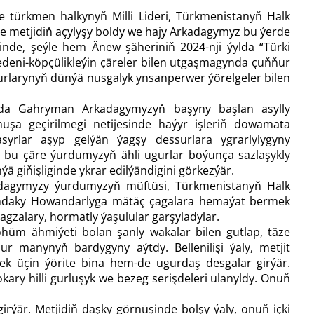
 türkmen halkynyň Milli Lideri, Türkmenistanyň Halk
etjidiň açylyşy boldy we hajy Arkadagymyz bu ýerde
nde, şeýle hem Änew şäheriniň 2024-nji ýylda “Türki
deni-köpçülikleýin çäreler bilen utgaşmagynda çuň­ňur
larynyň dünýä nusgalyk ynsanperwer ýörelgeler bilen
zda Gahryman Arkadagymyzyň başyny başlan asylly
muşa geçirilmegi netijesinde haýyr işleriň dowamata
yrlar aşyp gelýän ýagşy dessurlara ygrarlylygyny
n bu çäre ýurdumyzyň ähli ugurlar boýunça sazlaşykly
 giňişliginde ykrar edilýändigini görkezýär.
adagymyzy ýurdumyzyň müftüsi, Türkmenistanyň Halk
ndaky Howandarlyga mätäç çagalara hemaýat bermek
gzalary, hormatly ýaşulular garşyladylar.
üm ähmiýeti bolan şanly wakalar bilen gutlap, täze
r manynyň bardygyny aýtdy. Bellenilişi ýaly, metjit
k üçin ýörite bina hem-de ugurdaş desgalar girýär.
ary hilli gurluşyk we bezeg serişdeleri ulanyldy. Onuň
irýär. Metjidiň daşky görnüşinde bolşy ýaly, onuň içki