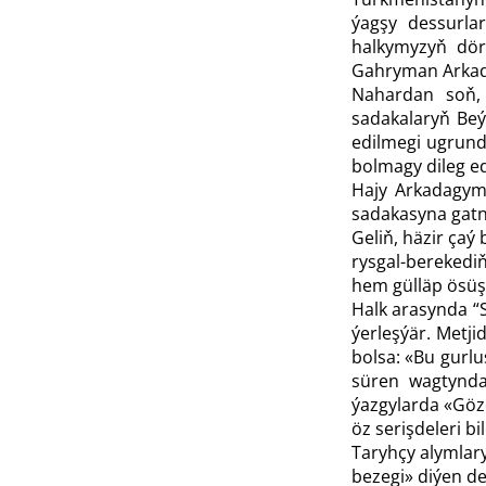
ýagşy dessurla
halkymyzyň dör
Gahryman Arkada
Nahardan soň, 
sadakalaryň Be
edilmegi ugrund
bolmagy dileg ed
Hajy Arkadagymy
sadakasyna gatn
Geliň, häzir çaý
rysgal-berekedi
hem gülläp ösüşl
Halk arasynda “S
ýerleşýär. Metj
bolsa: «Bu gurlu
süren wagtynda 
ýazgylarda «Göz
öz serişdeleri b
Taryhçy alymlar
bezegi» diýen de