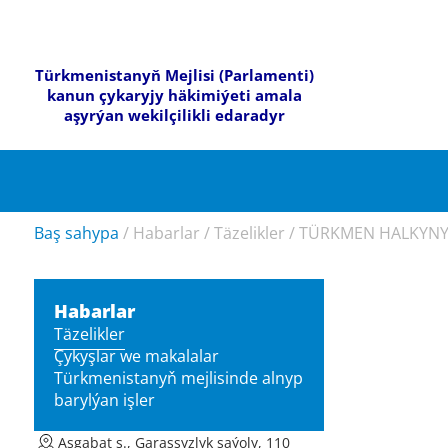
Türkmenistanyň Mejlisi (Parlamenti)
kanun çykaryjy häkimiýeti amala
aşyrýan wekilçilikli edaradyr
Baş sahypa
/
Habarlar
/
Täzelikler
/
TÜRKMEN HALKYNYŇ
Habarlar
Täzelikler
Çykyşlar we makalalar
Türkmenistanyň mejlisinde alnyp
barylýan işler
Aşgabat ş., Garaşsyzlyk şaýoly, 110