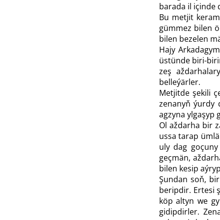
barada il içinde
Bu metjit kerami
gümmez bilen ör
bilen bezelen m
Hajy Arkadagymy
üstünde biri-bir
zeş aždarhalar
belleýärler.
Metjitde şekili
zenanyň ýurdy d
agzyna ylgaşyp g
Ol aždarha bir z
ussa tarap ümlä
uly dag goçuny 
geçmän, aždarha
bilen kesip aýry
Şundan soň, biri
beripdir. Ertesi
köp altyn we gy
gidipdirler. Ze