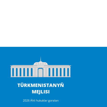
b
d
ç
TÜRKMENISTANYŇ
MEJLISI
2026 Ähli hukuklar goralan