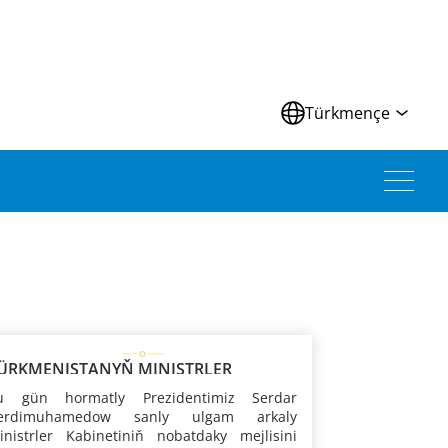
Türkmençe
ÜRKMENISTANYŇ MINISTRLER
ABINETINIŇ MEJLISI
u gün hormatly Prezidentimiz Serdar
erdimuhamedow sanly ulgam arkaly
inistrler Kabinetiniň nobatdaky mejlisini