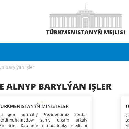
TÜRKMENISTANYŇ MEJLISI
p barylýan işler
E ALNYP BARYLÝAN IŞLER
TÜRKMENISTANYŇ MINISTRLER
T
KABINETINIŇ MEJLISI
K
Şu gün hormatly Prezidentimiz Serdar
Ş
Berdimuhamedow sanly ulgam arkaly
B
Ministrler Kabinetiniň nobatdaky mejlisini
M