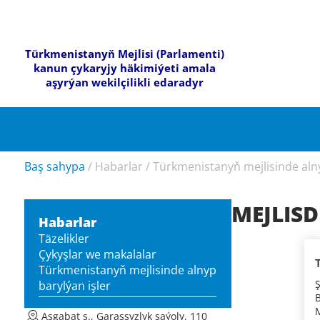
Türkmenistanyň Mejlisi (Parlamenti)
kanun çykaryjy häkimiýeti amala
aşyrýan wekilçilikli edaradyr
Baş sahypa
/
Habarlar
/
Türkmenistanyň mejlisinde alny
MEJLISD
Habarlar
Täzelikler
Çykyşlar we makalalar
Türkmenistanyň mejlisinde alnyp
barylýan işler
Aşgabat ş., Garaşsyzlyk şaýoly, 110