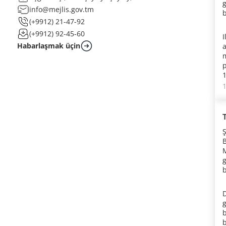
info@mejlis.gov.tm
b
(+9912) 21-47-92
(+9912) 92-45-60
Habarlaşmak üçin
1
b
m
ü
M