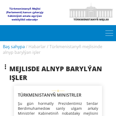
Türkmenistanyň Mejlisi
(Parlamenti) kanun çykaryjy
häkimiýeti amala aşyrýan
wekilçilikli edaradyr
TÜRKMENISTANYŇ MEJLISI
Baş sahypa
/
Habarlar
/
Türkmenistanyň mejlisinde
alnyp barylýan işler
MEJLISDE ALNYP BARYLÝAN
IŞLER
TÜRKMENISTANYŇ MINISTRLER
KABINETINIŇ MEJLISI
Şu gün hormatly Prezidentimiz Serdar
Berdimuhamedow sanly ulgam arkaly
Ministrler Kabinetiniň nobatdaky mejlisini