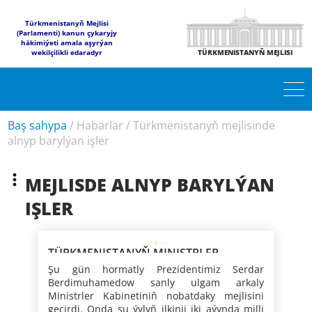
Türkmenistanyň Mejlisi
(Parlamenti) kanun çykaryjy
häkimiýeti amala aşyrýan
wekilçilikli edaradyr
TÜRKMENISTANYŇ MEJLISI
Baş sahypa
/
Habarlar
/
Türkmenistanyň mejlisinde
alnyp barylýan işler
MEJLISDE ALNYP BARYLÝAN
IŞLER
TÜRKMENISTANYŇ MINISTRLER
KABINETINIŇ MEJLISI
Şu gün hormatly Prezidentimiz Serdar
Berdimuhamedow sanly ulgam arkaly
Ministrler Kabinetiniň nobatdaky mejlisini
geçirdi. Onda şu ýylyň ilkinji iki aýynda milli