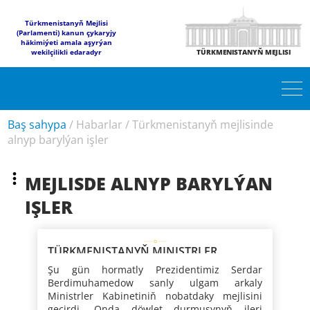
Türkmenistanyň Mejlisi
(Parlamenti) kanun çykaryjy
häkimiýeti amala aşyrýan
wekilçilikli edaradyr
TÜRKMENISTANYŇ MEJLISI
Baş sahypa
/
Habarlar
/
Türkmenistanyň mejlisinde
alnyp barylýan işler
MEJLISDE ALNYP BARYLÝAN
IŞLER
TÜRKMENISTANYŇ MINISTRLER
KABINETINIŇ MEJLISI
Şu gün hormatly Prezidentimiz Serdar
Berdimuhamedow sanly ulgam arkaly
Ministrler Kabinetiniň nobatdaky mejlisini
geçirdi. Onda döwlet durmuşynyň ileri