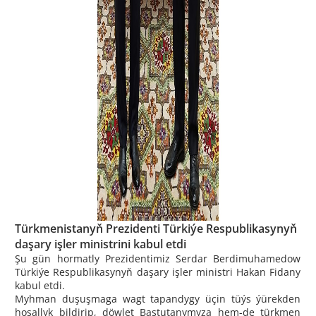
Türkmenistanyň Prezidenti Türkiýe Respublikasynyň
daşary işler ministrini kabul etdi
Şu gün hormatly Prezidentimiz Serdar Berdimuhamedow
Türkiýe Respublikasynyň daşary işler ministri Hakan Fidany
kabul etdi.
Myhman duşuşmaga wagt tapandygy üçin tüýs ýürekden
hoşallyk bildirip, döwlet Baştutanymyza hem-de türkmen