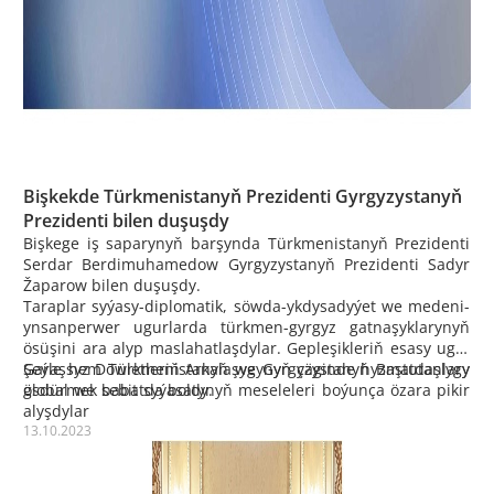
Bişkekde Türkmenistanyň Prezidenti Gyrgyzystanyň
Prezidenti bilen duşuşdy
Bişkege iş saparynyň barşynda Türkmenistanyň Prezidenti
Serdar Berdimuhamedow Gyrgyzystanyň Prezidenti Sadyr
Žaparow bilen duşuşdy.
Taraplar syýasy-diplomatik, söwda-ykdysadyýet we medeni-
ynsanperwer ugurlarda türkmen-gyrgyz gatnaşyklarynyň
ösüşini ara alyp maslahatlaşdylar. Gepleşikleriň esasy ugry
Garaşsyz Döwletleriň Arkalaşygynyň çäginde hyzmatdaşlygy
Şeýle hem Türkmenistanyň we Gyrgyzystanyň Baştutanlary
ösdürmek babatda boldy.
global we sebit syýasatynyň meseleleri boýunça özara pikir
alyşdylar
13.10.2023