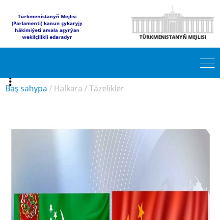
Türkmenistanyň Mejlisi
(Parlamenti) kanun çykaryjy
häkimiýeti amala aşyrýan
wekilçilikli edaradyr
TÜRKMENISTANYŇ MEJLISI
Baş sahypa
/
Halkara
/
Täzelikler