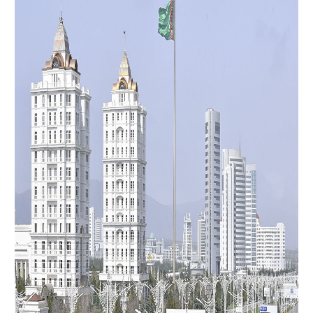
hyzmatdaşlygyna, şeýle hem GDA-nyň çäklerinde köpýyllyk
döwletara gatnaşyklara täze itergi berjekdigine ynam
bildirildi. Munuň özi umumy abadançylygyň, rowaçlygyň we
ösüşiň bähbitlerine laýyk gelýär.