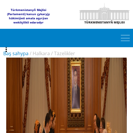
Türkmenistanyň Mejlisi
(Parlamenti) kanun çykaryjy
häkimiýeti amala aşyrýan
wekilçilikli edaradyr
TÜRKMENISTANYŇ MEJLISI
Baş sahypa
/
Halkara
/
Täzelikler