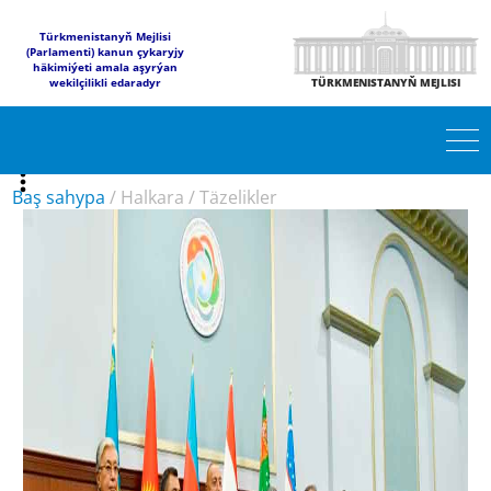
Türkmenistanyň Mejlisi
(Parlamenti) kanun çykaryjy
häkimiýeti amala aşyrýan
wekilçilikli edaradyr
TÜRKMENISTANYŇ MEJLISI
Baş sahypa
/
Halkara
/
Täzelikler