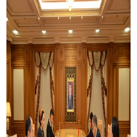
şeýle hem ýaşlar guramalarynyň forumlary, önüm
öndürijileriniň sergisi, sungat eserleriniň görkezilişi we
beýleki medeni çäreler geçiriler. Bu çärelere we duşuşyklara
Türkmenistanyň wekiliýeti hem gatnaşýar.