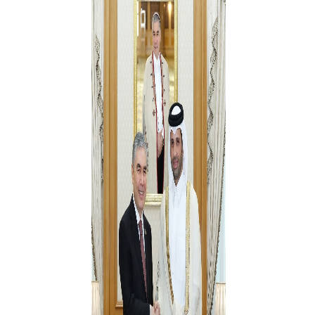
öňdengörüjilikli syýasatyň halkara derejede ykrar
edilýändiginiň nobatdaky beýanydyr.