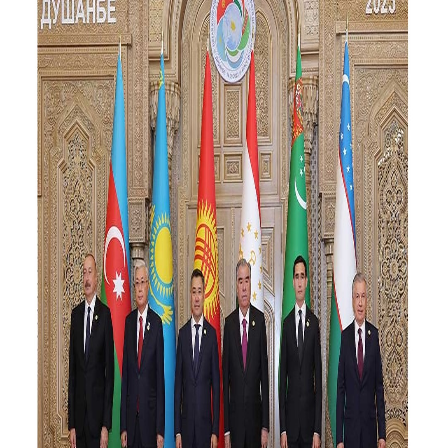
ýurtlarynyň hatarynda mynasyp orun eýeledi. Doganlyk
halklar bolmak bilen, biz Prezident Emomali Rahmonyň
döwlet ähmiýetli işine buýsanýarys.