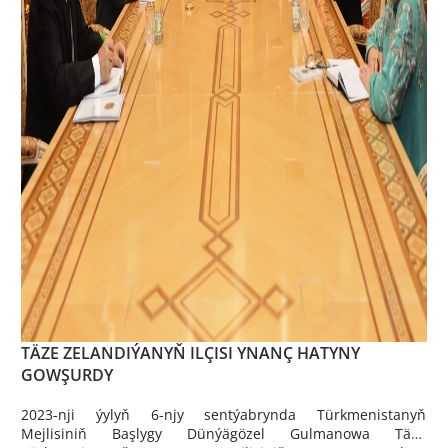
TÄZE ZELANDIÝANYŇ ILÇISI YNANÇ HATYNY
GOWŞURDY
2023-nji ýylyň 6-njy sentýabrynda Türkmenistanyň
Mejlisiniň Başlygy Dünýägözel Gulmanowa Täze