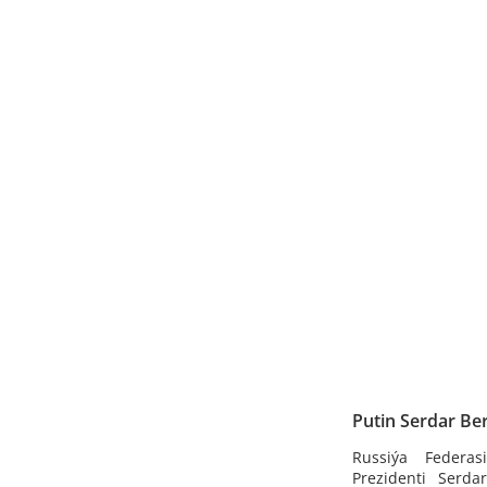
Putin Serdar Be
Russiýa Federas
Prezidenti Serd