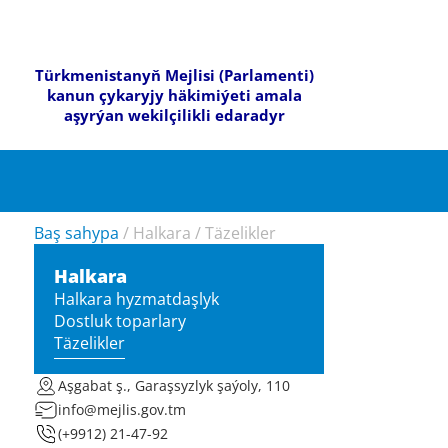
Türkmenistanyň Mejlisi (Parlamenti)
kanun çykaryjy häkimiýeti amala
aşyrýan wekilçilikli edaradyr
Baş sahypa
/
Halkara
/
Täzelikler
Halkara
Halkara hyzmatdaşlyk
Dostluk toparlary
Täzelikler
Aşgabat ş., Garaşsyzlyk şaýoly, 110
info@mejlis.gov.tm
(+9912) 21-47-92