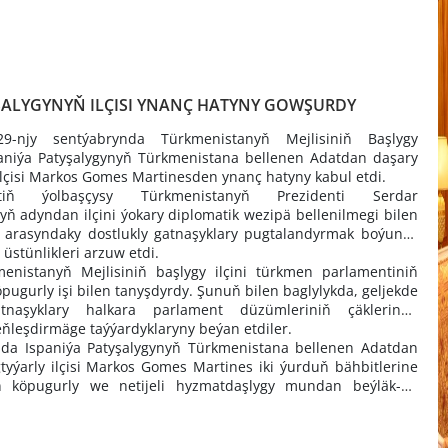
ŞALYGYNYŇ ILÇISI YNANÇ HATYNY GOWŞURDY
29-njy sentýabrynda Türkmenistanyň Mejlisiniň Başlygy
niýa Patyşalygynyň Türkmenistana bellenen Adatdan daşary
 ilçisi Markos Gomes Martinesden ynanç hatyny kabul etdi.
tiň ýolbaşçysy Türkmenistanyň Prezidenti Serdar
adyndan ilçini ýokary diplomatik wezipä bellenilmegi bilen
ň arasyndaky dostlukly gatnaşyklary pugtalandyrmak boýunça
 üstünlikleri arzuw etdi.
enistanyň Mejlisiniň başlygy ilçini türkmen parlamentiniň
ugurly işi bilen tanyşdyrdy. Şunuň bilen baglylykda, geljekde
tnaşyklary halkara parlament düzümleriniň çäklerinde
eňleşdirmäge taýýardyklaryny beýan etdiler.
da Ispaniýa Patyşalygynyň
Türkmenistana bellenen Adatdan
tyýarly ilçisi Markos Gomes Martines
iki ýurduň bähbitlerine
n köpugurly we netijeli hyzmatdaşlygy mundan beýläk-de
 tagallalary etjekdigine ynandyrdy.