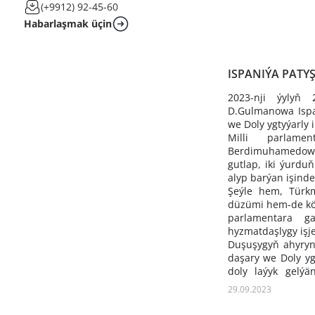
(+9912) 92-45-60
Habarlaşmak üçin
ISPANIÝA PATY
2023-nji ýylyň 
D.Gulmanowa Ispa
we Doly ygtyýarly
Milli parlamen
Berdimuhamedowyň 
gutlap, iki ýurdu
alyp barýan işinde
Şeýle hem, Türkm
düzümi hem-de köp
parlamentara ga
hyzmatdaşlygy işj
Duşuşygyň ahyryn
daşary we Doly yg
doly laýyk gelýä
ösdürmek üçin ähli
29.09.2023