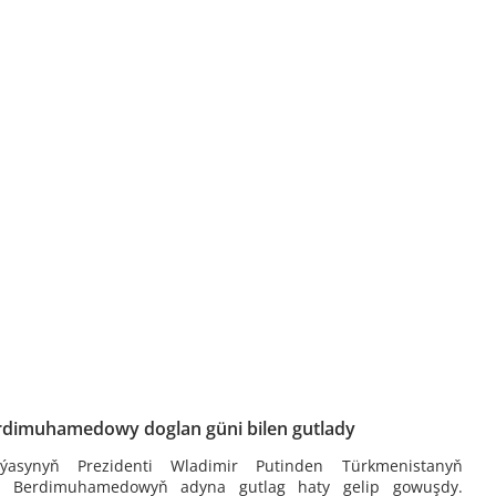
rdimuhamedowy doglan güni bilen gutlady
iýasynyň Prezidenti Wladimir Putinden Türkmenistanyň
ar Berdimuhamedowyň adyna gutlag haty gelip gowuşdy.