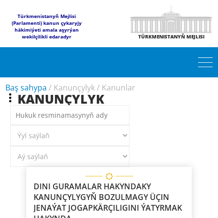
Türkmenistanyň Mejlisi
(Parlamenti) kanun çykaryjy
häkimiýeti amala aşyrýan
wekilçilikli edaradyr
TÜRKMENISTANYŇ MEJLISI
Baş sahypa
/
Kanunçylyk
/
Kanunlar
KANUNÇYLYK
DINI GURAMALAR HAKYNDAKY
KANUNÇYLYGYŇ BOZULMAGY ÜÇIN
JENAÝAT JOGAPKÄRÇILIGINI ÝATYRMAK