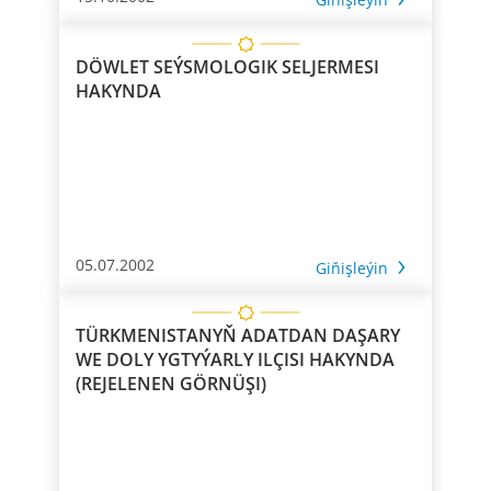
DÖWLET SEÝSMOLOGIK SELJERMESI
HAKYNDA
05.07.2002
Giňişleýin
TÜRKMENISTANYŇ ADATDAN DAŞARY
WE DOLY YGTYÝARLY ILÇISI HAKYNDA
(REJELENEN GÖRNÜŞI)