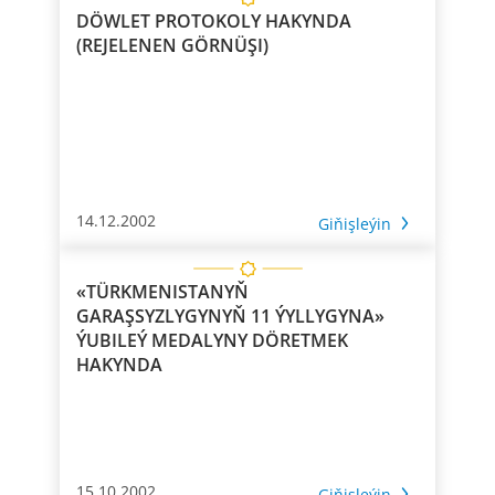
DÖWLET PROTOKOLY HAKYNDA
(REJELENEN GÖRNÜŞI)
14.12.2002
Giňişleýin
«TÜRKMENISTANYŇ
GARAŞSYZLYGYNYŇ 11 ÝYLLYGYNA»
ÝUBILEÝ MEDALYNY DÖRETMEK
HAKYNDA
15.10.2002
Giňişleýin