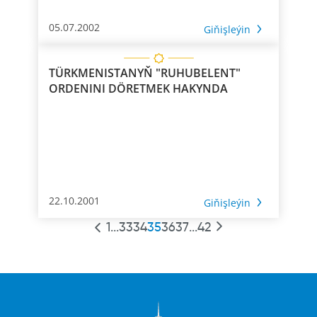
05.07.2002
Giňişleýin
TÜRKMENISTANYŇ "RUHUBELENT"
ORDENINI DÖRETMEK HAKYNDA
22.10.2001
Giňişleýin
1
...
33
34
35
36
37
...
42