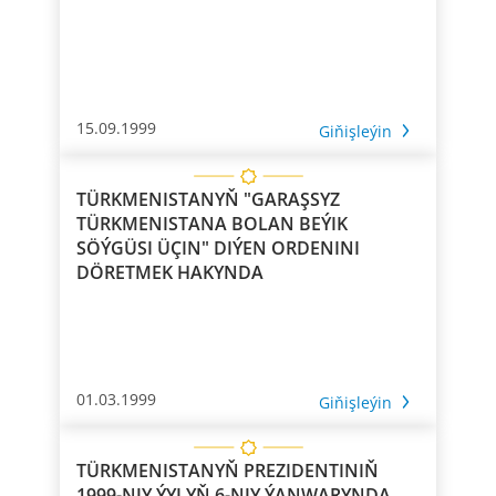
15.09.1999
Giňişleýin
TÜRKMENISTANYŇ "GARAŞSYZ
TÜRKMENISTANA BOLAN BEÝIK
SÖÝGÜSI ÜÇIN" DIÝEN ORDENINI
DÖRETMEK HAKYNDA
01.03.1999
Giňişleýin
TÜRKMENISTANYŇ PREZIDENTINIŇ
1999-NJY ÝYLYŇ 6-NJY ÝANWARYNDA