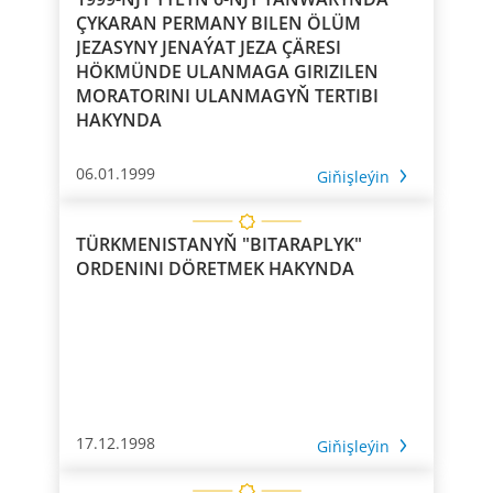
ÇYKARAN PERMANY BILEN ÖLÜM
JEZASYNY JENAÝAT JEZA ÇÄRESI
HÖKMÜNDE ULANMAGA GIRIZILEN
MORATORINI ULANMAGYŇ TERTIBI
HAKYNDA
06.01.1999
Giňişleýin
TÜRKMENISTANYŇ "BITARAPLYK"
ORDENINI DÖRETMEK HAKYNDA
17.12.1998
Giňişleýin