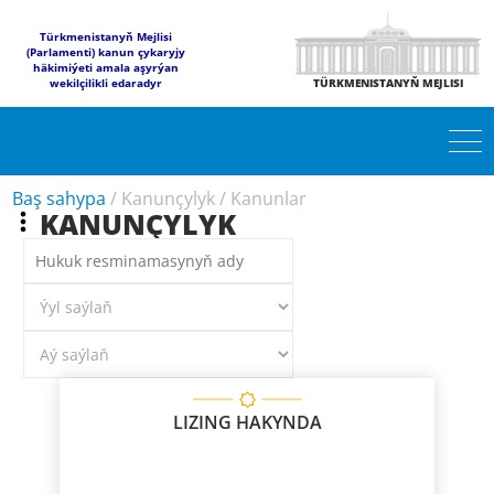
Türkmenistanyň Mejlisi
(Parlamenti) kanun çykaryjy
häkimiýeti amala aşyrýan
wekilçilikli edaradyr
TÜRKMENISTANYŇ MEJLISI
Baş sahypa
/
Kanunçylyk
/
Kanunlar
KANUNÇYLYK
LIZING HAKYNDA