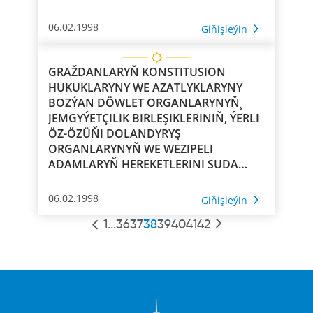
06.02.1998
Giňişleýin
GRAŽDANLARYŇ KONSTITUSION
HUKUKLARYNY WE AZATLYKLARYNY
BOZÝAN DÖWLET ORGANLARYNYŇ¸
JEMGYÝETÇILIK BIRLEŞIKLERINIŇ, ÝERLI
ÖZ-ÖZÜŇI DOLANDYRYŞ
ORGANLARYNYŇ WE WEZIPELI
ADAMLARYŇ HEREKETLERINI SUDA
ŞIKAÝAT ETMEK HAKYNDA
06.02.1998
Giňişleýin
1
...
36
37
38
39
40
41
42