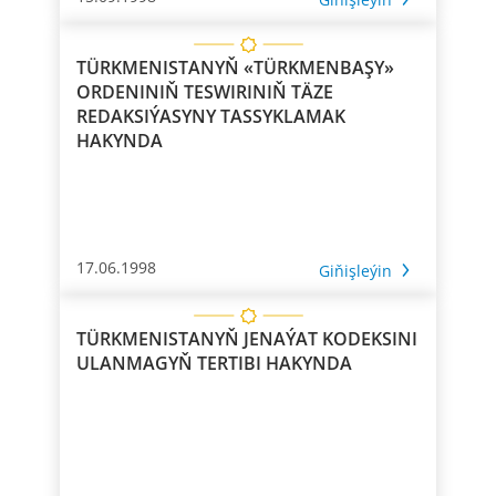
TÜRKMENISTANYŇ «TÜRKMENBAŞY»
ORDENINIŇ TESWIRINIŇ TÄZE
REDAKSIÝASYNY TASSYKLAMAK
HAKYNDA
17.06.1998
Giňişleýin
TÜRKMENISTANYŇ JENAÝAT KODEKSINI
ULANMAGYŇ TERTIBI HAKYNDA