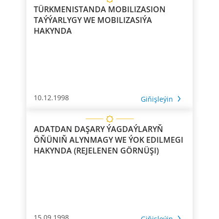
TÜRKMENISTANDA MOBILIZASION
TAÝÝARLYGY WE MOBILIZASIÝA
HAKYNDA
10.12.1998
Giňişleýin
ADATDAN DAŞARY ÝAGDAÝLARYŇ
ÖŇÜNIŇ ALYNMAGY WE ÝOK EDILMEGI
HAKYNDA (REJELENEN GÖRNÜŞI)
15.09.1998
Giňişleýin