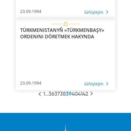
23.09.1994
Giňişleýin
TÜRKMENISTANYŇ «TÜRKMENBAŞY»
ORDENINI DÖRETMEK HAKYNDA
23.09.1994
Giňişleýin
1
...
36
37
38
39
40
41
42