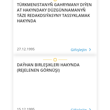
TÜRKMENISTANYŇ GAHRYMANY DIÝEN
AT HAKYNDAKY DÜZGÜNNAMANYŇ
TÄZE REDAKDSIÝASYNY TASSYKLAMAK
HAKYNDA
27.12.1995
Giňişleýin
DAÝHAN BIRLEŞIKLERI HAKYNDA
(REJELENEN GÖRNÜŞI)
15.12.1995
Giňişleýin