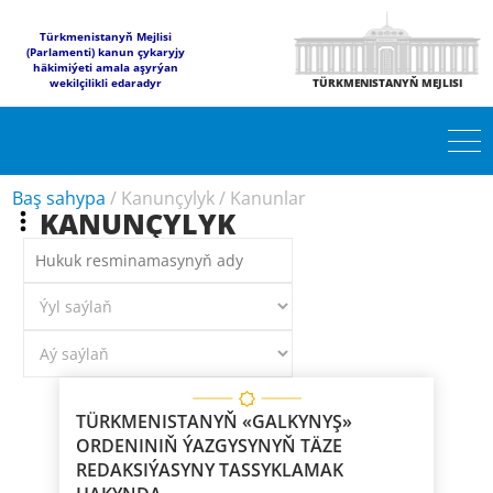
Türkmenistanyň Mejlisi
(Parlamenti) kanun çykaryjy
häkimiýeti amala aşyrýan
wekilçilikli edaradyr
TÜRKMENISTANYŇ MEJLISI
Baş sahypa
/
Kanunçylyk
/
Kanunlar
KANUNÇYLYK
TÜRKMENISTANYŇ «GALKYNYŞ»
ORDENINIŇ ÝAZGYSYNYŇ TÄZE
REDAKSIÝASYNY TASSYKLAMAK