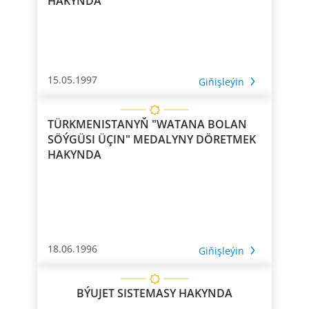
HAKYNDA
15.05.1997
Giňişleýin
TÜRKMENISTANYŇ "WATANA BOLAN
SÖÝGÜSI ÜÇIN" MEDALYNY DÖRETMEK
HAKYNDA
18.06.1996
Giňişleýin
BÝUJET SISTEMASY HAKYNDA