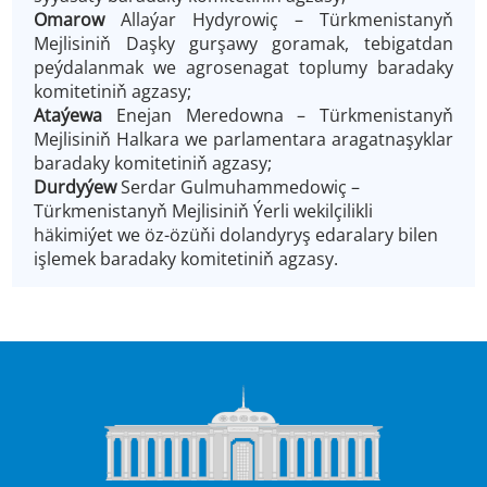
Omarow
Allaýar Hydyrowiç
– Türkmenistanyň
Mejlisiniň Daşky gurşawy goramak, tebigatdan
peýdalanmak we agrosenagat toplumy baradaky
komitetiniň agzasy;
Ataýewa
Enejan Meredowna
– Türkmenistanyň
Mejlisiniň Halkara we parlamentara aragatnaşyklar
baradaky komitetiniň agzasy;
Durdyýew
Serdar Gulmuhammedowiç –
Türkmenistanyň Mejlisiniň Ýerli wekilçilikli
häkimiýet we öz-özüňi dolandyryş edaralary bilen
işlemek baradaky komitetiniň agzasy.