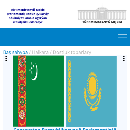
Türkmenistanyň Mejlisi
(Parlamenti) kanun çykaryjy
häkimiýeti amala aşyrýan
wekilçilikli edaradyr
TÜRKMENISTANYŇ MEJLISI
Baş sahypa
/
Halkara
/
Dostluk toparlary