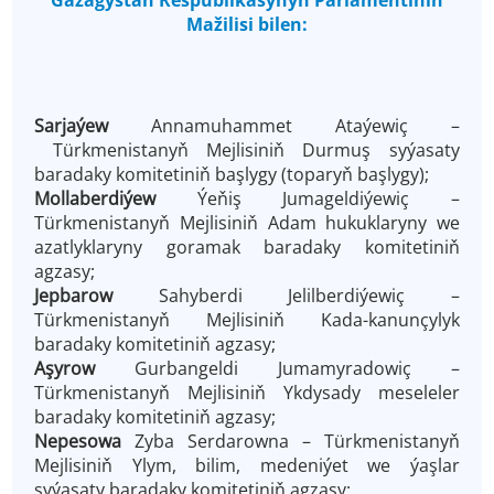
Gazagystan Respublikasynyň Parlamentiniň
Mažilisi bilen:
Sarjaýew
Annamuhammet Ataýewiç –
Türkmenistanyň Mejlisiniň Durmuş syýasaty
baradaky komitetiniň başlygy (toparyň başlygy);
Mollaberdiýew
Ýeňiş Jumageldiýewiç –
Türkmenistanyň Mejlisiniň Adam hukuklaryny we
azatlyklaryny goramak baradaky komitetiniň
agzasy;
Jepbarow
Sahyberdi Jelilberdiýewiç –
Türkmenistanyň Mejlisiniň Kada-kanunçylyk
baradaky komitetiniň agzasy;
Aşyrow
Gurbangeldi Jumamyradowiç –
Türkmenistanyň Mejlisiniň Ykdysady meseleler
baradaky komitetiniň agzasy;
Nepesowa
Zyba Serdarowna – Türkmenistanyň
Mejlisiniň Ylym, bilim, medeniýet we ýaşlar
syýasaty baradaky komitetiniň agzasy;