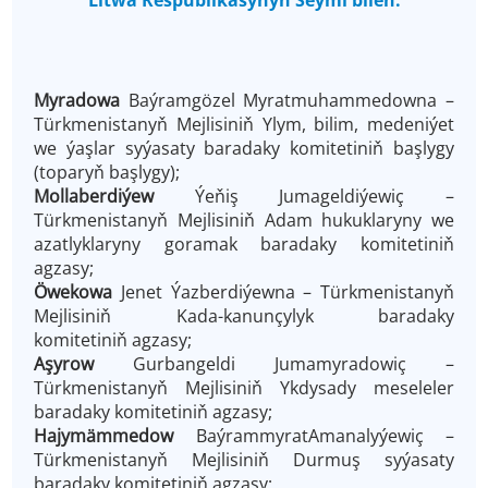
Litwa Respublikasynyň Seými bilen:
Myradowa
Baýramgözel Myratmuhammedowna
–
Türkmenistanyň Mejlisiniň Ylym, bilim, medeniýet
we ýaşlar syýasaty baradaky komitetiniň başlygy
(toparyň başlygy);
Mollaberdiýew
Ýeňiş Jumageldiýewiç –
Türkmenistanyň Mejlisiniň Adam hukuklaryny we
azatlyklaryny goramak baradaky komitetiniň
agzasy;
Öwekowa
Jenet Ýazberdiýewna – Türkmenistanyň
Mejlisiniň Kada-kanunçylyk baradaky
komitetiniň agzasy;
Aşyrow
Gurbangeldi Jumamyradowiç –
Türkmenistanyň Mejlisiniň Ykdysady meseleler
baradaky komitetiniň agzasy;
Hajymämmedow
BaýrammyratAmanalyýewiç –
Türkmenistanyň Mejlisiniň Durmuş syýasaty
baradaky komitetiniň agzasy;