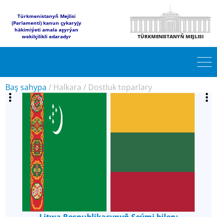
Türkmenistanyň Mejlisi
(Parlamenti) kanun çykaryjy
häkimiýeti amala aşyrýan
wekilçilikli edaradyr
TÜRKMENISTANYŇ MEJLISI
Baş sahypa
/
Halkara
/
Dostluk toparlary