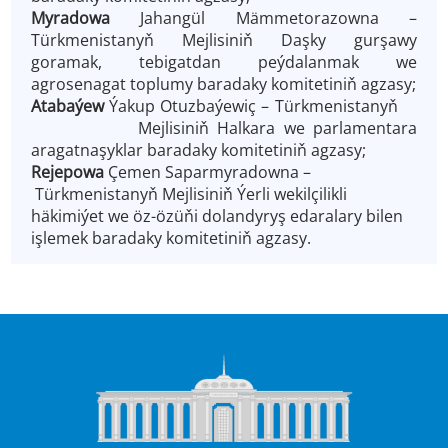
Myradowa
Jahangül Mämmetorazowna –
Türkmenistanyň Mejlisiniň Daşky gurşawy
goramak, tebigatdan peýdalanmak we
agrosenagat toplumy baradaky komitetiniň agzasy;
Atabaýew
Ýakup Otuzbaýewiç – Türkmenistanyň
Mejlisiniň Halkara we parlamentara
aragatnaşyklar baradaky komitetiniň agzasy;
Rejepowa
Çemen Saparmyradowna –
Türkmenistanyň Mejlisiniň Ýerli wekilçilikli
häkimiýet we öz-özüňi dolandyryş edaralary bilen
işlemek baradaky komitetiniň agzasy.