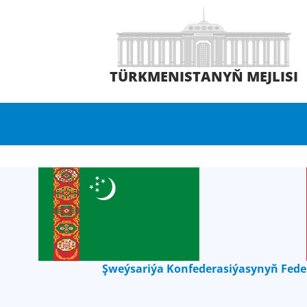
TÜRKMENISTANYŇ MEJLISI
Şweýsariýa Konfederasiýasynyň Feder