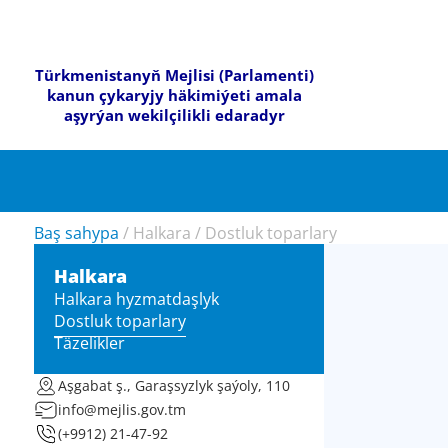
Türkmenistanyň Mejlisi (Parlamenti)
kanun çykaryjy häkimiýeti amala
aşyrýan wekilçilikli edaradyr
Baş sahypa
/
Halkara
/
Dostluk toparlary
Halkara
Halkara hyzmatdaşlyk
Dostluk toparlary
Täzelikler
Aşgabat ş., Garaşsyzlyk şaýoly, 110
info@mejlis.gov.tm
(+9912) 21-47-92