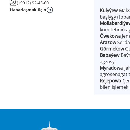
(+9912) 92-45-60
Habarlaşmak üçin
Kulyýew
Maks
başlygy (topa
Mollaberdiý
komitetiniň a
Öwekowa
Jen
Arazow
Serda
Görmekow
Gu
Babaýew
Baý
agzasy;
Myradowa
Ja
agrosenagat t
Rejepowa
Çem
bilen işlemek