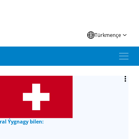
Türkmençe
al Ýygnagy bilen: