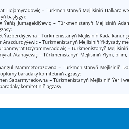
at Hojamyradowiç – Türkmenistanyň Mejlisiniň Halkara we
ryň başlygy);
ew
Ýeňiş Jumageldiýewiç – Türkmenistanyň Mejlisiniň Ad
gzasy;
et Ýazberdiýewna – Türkmenistanyň Mejlisiniň Kada-kanunçy
r Arazdurdyýewiç – Türkmenistanyň Mejlisiniň Ykdysady mes
rbanmyrat Baýrammyradowiç – Türkmenistanyň Mejlisiniň 
myrat Atanaýewiç – Türkmenistanyň Mejlisiniň Ylym, bilim,
hangül Mämmetorazowna – Türkmenistanyň Mejlisiniň Da
oplumy baradaky komitetiniň agzasy;
en Saparmyradowna – Türkmenistanyň Mejlisiniň Ýerli wekil
 baradaky komitetiniň agzasy.