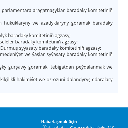
 parlamentara aragatnaşyklar baradaky komitetiniň
am hukuklaryny we azatlyklaryny goramak baradaky
lyk baradaky komitetiniň agzasy;
eleler baradaky komitetiniň agzasy;
Durmuş syýasaty baradaky komitetiniň agzasy;
 medeniýet we ýaşlar syýasaty baradaky komitetiniň
şky gurşawy goramak, tebigatdan peýdalanmak we
çilikli häkimiýet we öz-özüňi dolandyryş edaralary
Habarlaşmak üçin
Aşgabat ş., Garaşsyzlyk şaýoly, 110