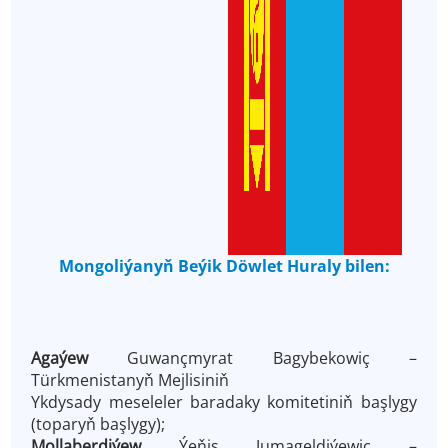
Mongoliýanyň Beýik Döwlet Huraly bilen:
Agaýew
Guwançmyrat Bagybekowiç –
Türkmenistanyň Mejlisiniň
Ykdysady meseleler baradaky komitetiniň başlygy
(toparyň başlygy);
Mollaberdiýew
Ýeňiş Jumageldiýewiç –