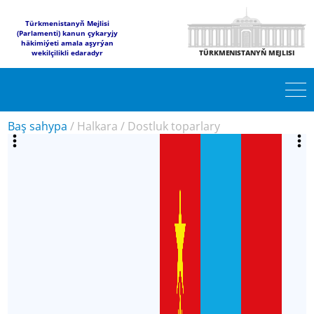
Türkmenistanyň Mejlisi
(Parlamenti) kanun çykaryjy
häkimiýeti amala aşyrýan
wekilçilikli edaradyr
TÜRKMENISTANYŇ MEJLISI
Baş sahypa
/
Halkara
/
Dostluk toparlary