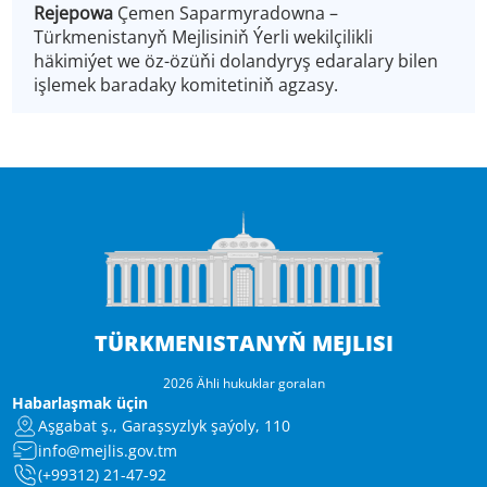
Rejepowa
Çemen Saparmyradowna –
Türkmenistanyň Mejlisiniň Ýerli wekilçilikli
häkimiýet we öz-özüňi dolandyryş edaralary bilen
işlemek baradaky komitetiniň agzasy.
TÜRKMENISTANYŇ MEJLISI
2026 Ähli hukuklar goralan
Habarlaşmak üçin
Aşgabat ş., Garaşsyzlyk şaýoly, 110
info@mejlis.gov.tm
(+99312) 21-47-92