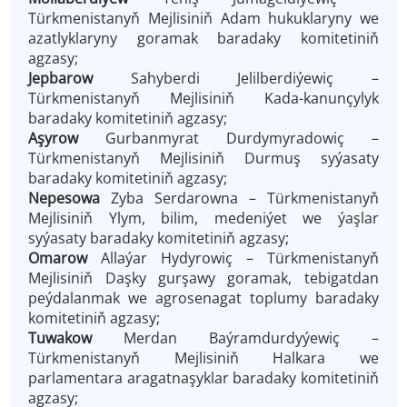
Türkmenistanyň Mejlisiniň Adam hukuklaryny we
azatlyklaryny goramak baradaky komitetiniň
agzasy;
Jepbarow
Sahyberdi Jelilberdiýewiç –
Türkmenistanyň Mejlisiniň Kada-kanunçylyk
baradaky komitetiniň agzasy;
Aşyrow
Gurbanmyrat Durdymyradowiç –
Türkmenistanyň Mejlisiniň Durmuş syýasaty
baradaky komitetiniň agzasy;
Nepesowa
Zyba Serdarowna – Türkmenistanyň
Mejlisiniň Ylym, bilim, medeniýet we ýaşlar
syýasaty baradaky komitetiniň agzasy;
Omarow
Allaýar Hydyrowiç – Türkmenistanyň
Mejlisiniň Daşky gurşawy goramak, tebigatdan
peýdalanmak we agrosenagat toplumy baradaky
komitetiniň agzasy;
Tuwakow
Merdan Baýramdurdyýewiç –
Türkmenistanyň Mejlisiniň Halkara we
parlamentara aragatnaşyklar baradaky komitetiniň
agzasy;