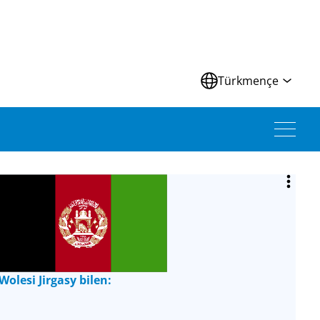
Türkmençe
lesi Jirgasy bilen: