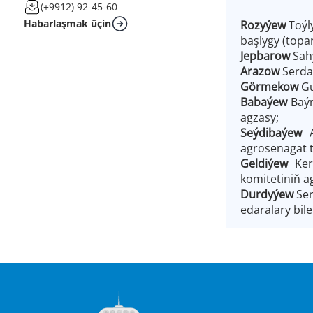
(+9912) 92-45-60
Habarlaşmak üçin
Rozyýew
Toýl
başlygy (topa
Jepbarow
Sah
Arazow
Serda
Görmekow
Gu
Babaýew
Baý
agzasy;
Seýdibaýew
agrosenagat t
Geldiýew
Keri
komitetiniň a
Durdyýew
Ser
edaralary bil