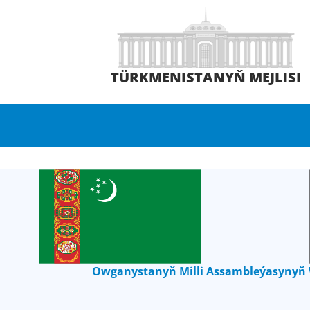
TÜRKMENISTANYŇ MEJLISI
Owganystanyň Milli Assambleýasynyň Wo