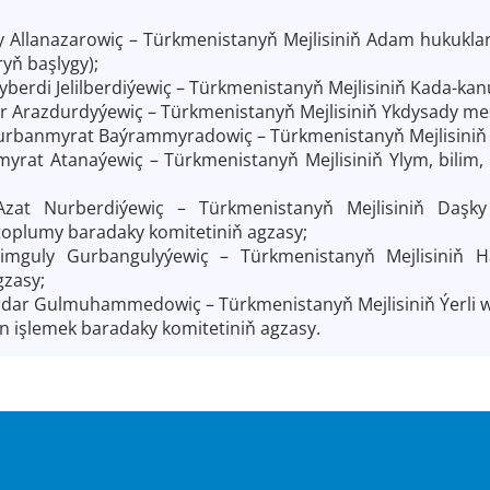
y Allanazarowiç – Türkmenistanyň Mejlisiniň Adam hukukla
ryň başlygy);
yberdi Jelilberdiýewiç – Türkmenistanyň Mejlisiniň Kada-kan
r Arazdurdyýewiç – Türkmenistanyň Mejlisiniň Ykdysady mes
rbanmyrat Baýrammyradowiç – Türkmenistanyň Mejlisiniň 
myrat Atanaýewiç – Türkmenistanyň Mejlisiniň Ylym, bilim,
Azat Nurberdiýewiç
– Türkmenistanyň Mejlisiniň Daş
oplumy baradaky komitetiniň agzasy;
mguly Gurbangulyýewiç – Türkmenistanyň Mejlisiniň H
gzasy;
dar Gulmuhammedowiç – Türkmenistanyň Mejlisiniň Ýerli wek
en işlemek baradaky komitetiniň agzasy.