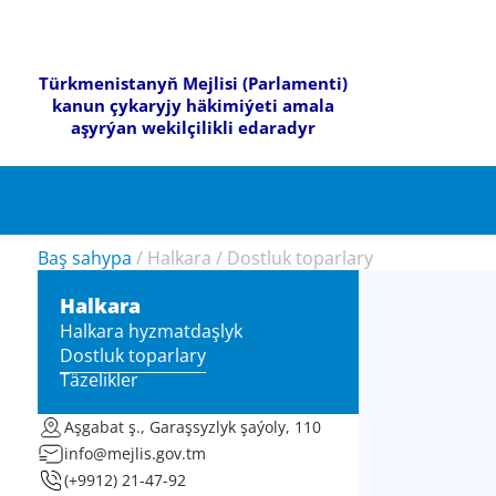
Türkmenistanyň Mejlisi (Parlamenti)
kanun çykaryjy häkimiýeti amala
aşyrýan wekilçilikli edaradyr
Baş sahypa
/
Halkara
/
Dostluk toparlary
Halkara
Halkara hyzmatdaşlyk
Dostluk toparlary
Täzelikler
Aşgabat ş., Garaşsyzlyk şaýoly, 110
info@mejlis.gov.tm
(+9912) 21-47-92