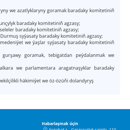
ryny we azatlyklaryny goramak baradaky komitetiniň
unçylyk baradaky komitetiniň agzasy;
eleler baradaky komitetiniň agzasy;
Durmuş syýasaty baradaky komitetiniň agzasy;
 medeniýet we ýaşlar syýasaty baradaky komitetiniň
ky gurşawy goramak, tebigatdan peýdalanmak we
alkara we parlamentara aragatnaşyklar baradaky
ilçilikli häkimiýet we öz-özüňi dolandyryş
Habarlaşmak üçin
Aşgabat ş., Garaşsyzlyk şaýoly, 110