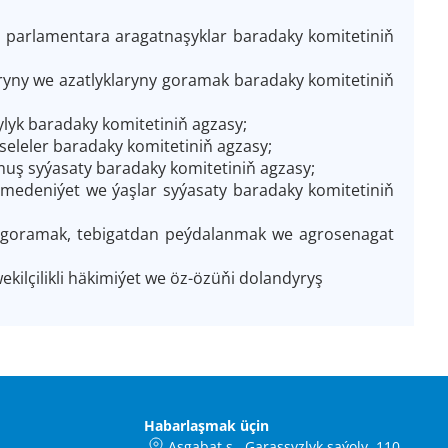
 parlamentara aragatnaşyklar baradaky komitetiniň
yny we azatlyklaryny goramak baradaky komitetiniň
lyk baradaky komitetiniň agzasy;
eleler baradaky komitetiniň agzasy;
ş syýasaty baradaky komitetiniň agzasy;
 medeniýet we ýaşlar syýasaty baradaky komitetiniň
y goramak, tebigatdan peýdalanmak we agrosenagat
ilçilikli häkimiýet we öz-özüňi dolandyryş
Habarlaşmak üçin
Aşgabat ş., Garaşsyzlyk şaýoly, 110