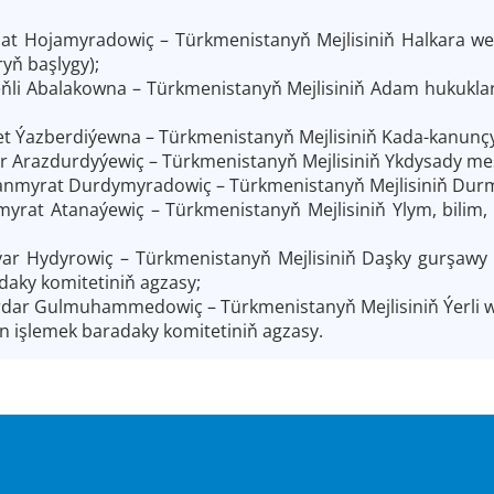
at Hojamyradowiç – Türkmenistanyň Mejlisiniň Halkara we
ryň başlygy);
ňli Abalakowna – Türkmenistanyň Mejlisiniň Adam hukuklar
et Ýazberdiýewna – Türkmenistanyň Mejlisiniň Kada-kanunçy
r Arazdurdyýewiç – Türkmenistanyň Mejlisiniň Ykdysady mes
nmyrat Durdymyradowiç – Türkmenistanyň Mejlisiniň Durmu
myrat Atanaýewiç – Türkmenistanyň Mejlisiniň Ylym, bilim,
ýar Hydyrowiç
– Türkmenistanyň Mejlisiniň Daşky gurşaw
aky komitetiniň agzasy;
dar Gulmuhammedowiç – Türkmenistanyň Mejlisiniň Ýerli wek
en işlemek baradaky komitetiniň agzasy.