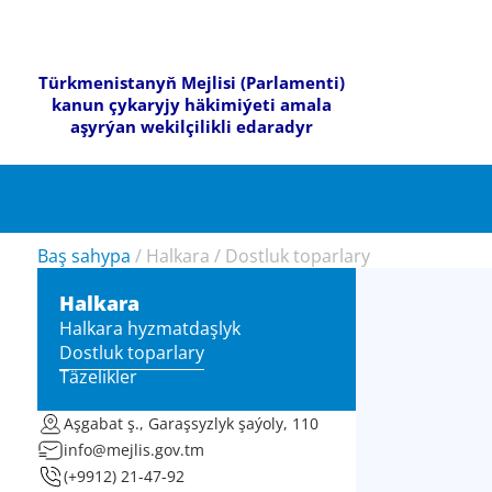
Türkmenistanyň Mejlisi (Parlamenti)
kanun çykaryjy häkimiýeti amala
aşyrýan wekilçilikli edaradyr
Baş sahypa
/
Halkara
/
Dostluk toparlary
Halkara
Halkara hyzmatdaşlyk
Dostluk toparlary
Täzelikler
Aşgabat ş., Garaşsyzlyk şaýoly, 110
info@mejlis.gov.tm
(+9912) 21-47-92