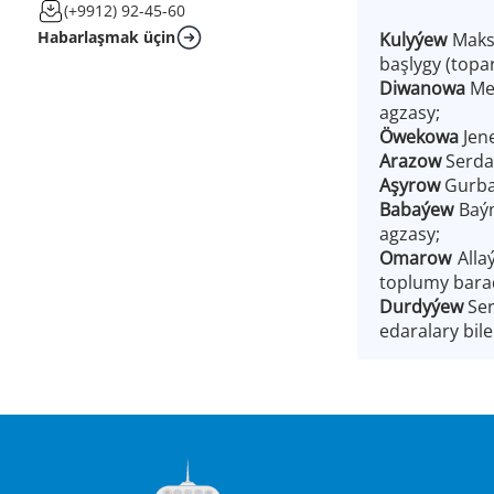
(+9912) 92-45-60
Habarlaşmak üçin
Kulyýew
Maks
başlygy (topa
Diwanowa
Me
agzasy;
Öwekowa
Jen
Arazow
Serda
Aşyrow
Gurba
Babaýew
Baý
agzasy;
Omarow
Alla
toplumy barad
Durdyýew
Ser
edaralary bil