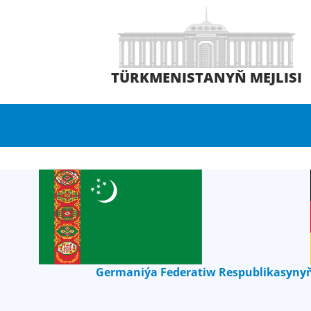
TÜRKMENISTANYŇ MEJLISI
Germaniýa Federatiw Respublikasynyň