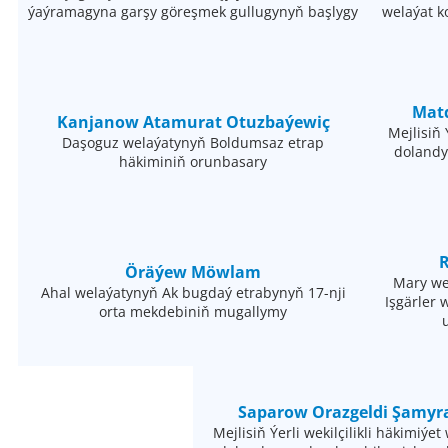
ýaýramagyna garşy göreşmek gullugynyň başlygy
welaýat k
Mat
Kanjanow Atamurat Otuzbaýewiç
Mejlisiň 
Daşoguz welaýatynyň Boldumsaz etrap
dolandy
häkiminiň orunbasary
Öräýew Möwlam
Mary we
Ahal welaýatynyň Ak bugdaý etrabynyň 17-nji
Işgärler 
orta mekdebiniň mugallymy
Saparow Orazgeldi Şamyr
Mejlisiň Ýerli wekilçilikli häkimiýe