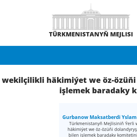
TÜRKMENISTANYŇ MEJLISI
i wekilçilikli häkimiýet we öz-özüň
işlemek baradaky k
Gurbanow Maksatberdi Yslam
Türkmenistanyň Mejlisiniň Ýerli we
häkimiýet we öz-özüňi dolandyryş
bilen işlemek baradaky komitetin