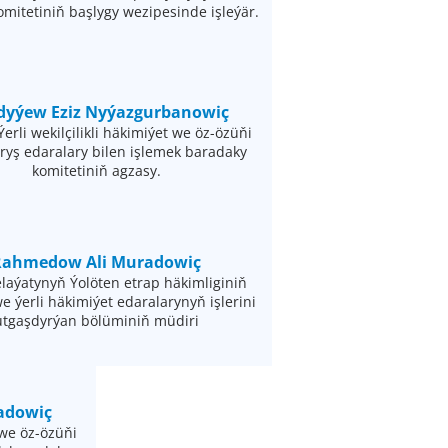
omitetiniň başlygy wezipesinde işleýär.
dyýew Eziz Nyýazgurbanowiç
Ýerli wekilçilikli häkimiýet we öz-özüňi
ryş edaralary bilen işlemek baradaky
komitetiniň agzasy.
Rahmedow Ali Muradowiç
laýatynyň Ýolöten etrap häkimliginiň
we ýerli häkimiýet edaralarynyň işlerini
utgaşdyrýan bölüminiň müdiri
adowiç
t we öz-özüňi