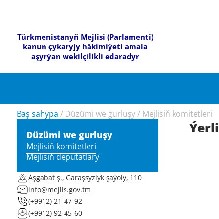
Türkmenistanyň Mejlisi (Parlamenti)
kanun çykaryjy häkimiýeti amala
aşyrýan wekilçilikli edaradyr
Baş sahypa
/
Düzümi we gurluşy
/
Mejlisiň komitetleri
Ýerl
Düzümi we gurluşy
Mejlisiň komitetleri
Mejlisiň deputatlary
Aşgabat ş., Garaşsyzlyk şaýoly, 110
info@mejlis.gov.tm
(+9912) 21-47-92
(+9912) 92-45-60