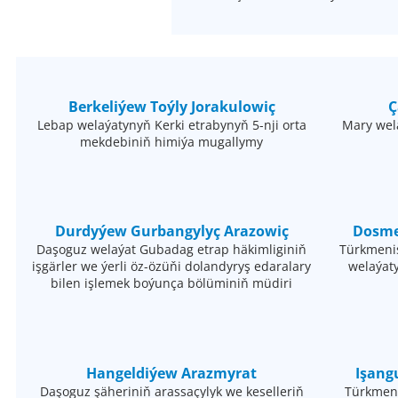
Berkeliýew Toýly Jorakulowiç
Ç
Lebap welaýatynyň Kerki etrabynyň 5-nji orta
Mary wel
mekdebiniň himiýa mugallymy
Durdyýew Gurbangylyç Arazowiç
Dosme
Daşoguz welaýat Gubadag etrap häkimliginiň
Türkmeni
işgärler we ýerli öz-özüňi dolandyryş edaralary
welaýaty
bilen işlemek boýunça bölüminiň müdiri
Hangeldiýew Arazmyrat
Işang
Daşoguz şäheriniň arassaçylyk we keselleriň
Türkmeni