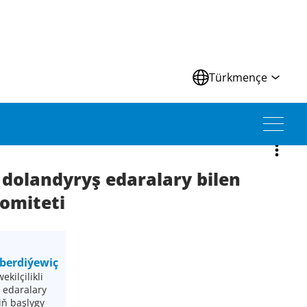
Türkmençe
i dolandyryş edaralary bilen
omiteti
berdiýewiç
kilçilikli
 edaralary
iň başlygy