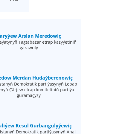
aryýew Arslan Meredowiç
aýatynyň Tagtabazar etrap kazyýetiniň
garawuly
dow Merdan Hudaýberenowiç
stanyň Demokratik partiýasynyň Lebap
nyň Çärjew etrap komitetiniň partiýa
guramaçysy
uliýew Resul Gurbangulyýewiç
stanyň Demokratik partiýasynyň Ahal